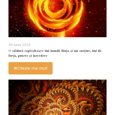
30 iunie 2023
O căldură copleșitoare îmi inundă ființa și mă susține, îmi dă
forță, putere și încredere
Citește mai mult