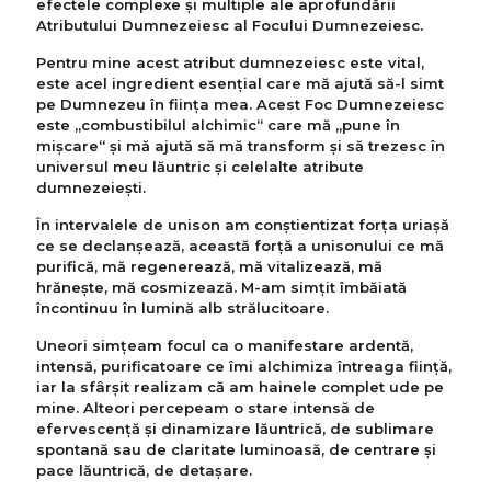
efectele complexe şi multiple ale aprofundării
Atributului Dumnezeiesc al Focului Dumnezeiesc.
Pentru mine acest atribut dumnezeiesc este vital,
este acel ingredient esențial care mă ajută să-l simt
pe Dumnezeu în fiinţa mea. Acest Foc Dumnezeiesc
este „combustibilul alchimic“ care mă „pune în
mișcare“ şi mă ajută să mă transform şi să trezesc în
universul meu lăuntric şi celelalte atribute
dumnezeieşti.
În intervalele de unison am conştientizat forţa uriașă
ce se declanșează, această forţă a unisonului ce mă
purifică, mă regenerează, mă vitalizează, mă
hrănește, mă cosmizează. M-am simțit îmbăiată
încontinuu în lumină alb strălucitoare.
Uneori simțeam focul ca o manifestare ardentă,
intensă, purificatoare ce îmi alchimiza întreaga ființă,
iar la sfârșit realizam că am hainele complet ude pe
mine. Alteori percepeam o stare intensă de
efervescenţă și dinamizare lăuntrică, de sublimare
spontană sau de claritate luminoasă, de centrare și
pace lăuntrică, de detașare.