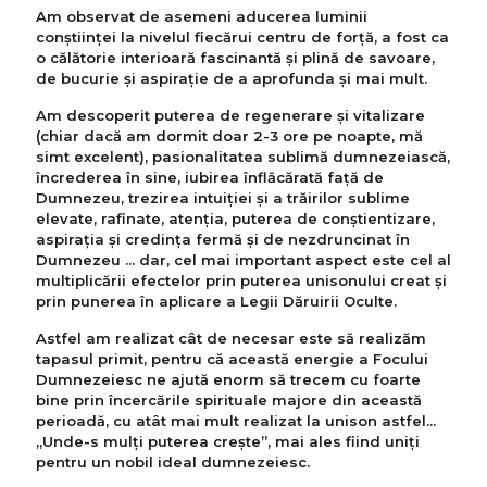
Am observat de asemeni aducerea luminii
conştiinţei la nivelul fiecărui centru de forţă, a fost ca
o călătorie interioară fascinantă și plină de savoare,
de bucurie și aspiraţie de a aprofunda și mai mult.
Am descoperit puterea de regenerare și vitalizare
(chiar dacă am dormit doar 2-3 ore pe noapte, mă
simt excelent), pasionalitatea sublimă dumnezeiască,
încrederea în sine, iubirea înflăcărată față de
Dumnezeu, trezirea intuiției și a trăirilor sublime
elevate, rafinate, atenția, puterea de conştientizare,
aspiraţia și credința fermă şi de nezdruncinat în
Dumnezeu ... dar, cel mai important aspect este cel al
multiplicării efectelor prin puterea unisonului creat și
prin punerea în aplicare a Legii Dăruirii Oculte.
Astfel am realizat cât de necesar este să realizăm
tapasul primit, pentru că această energie a Focului
Dumnezeiesc ne ajută enorm să trecem cu foarte
bine prin încercările spirituale majore din această
perioadă, cu atât mai mult realizat la unison astfel...
„Unde-s mulți puterea creşte”, mai ales fiind uniți
pentru un nobil ideal dumnezeiesc.