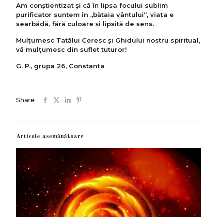
Am conştientizat şi că în lipsa focului sublim
purificator suntem în „bătaia vântului“, viaţa e
searbădă, fără culoare și lipsită de sens.
Mulţumesc Tatălui Ceresc și Ghidului nostru spiritual,
vă mulțumesc din suflet tuturor!
G. P., grupa 26, Constanța
Share
Articole asemănătoare