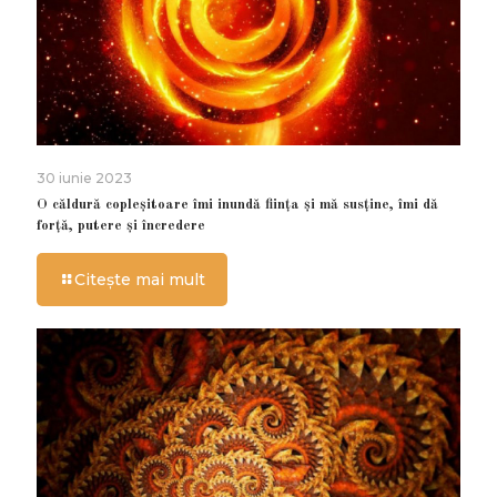
30 iunie 2023
O căldură copleșitoare îmi inundă ființa și mă susține, îmi dă
forță, putere și încredere
Citește mai mult