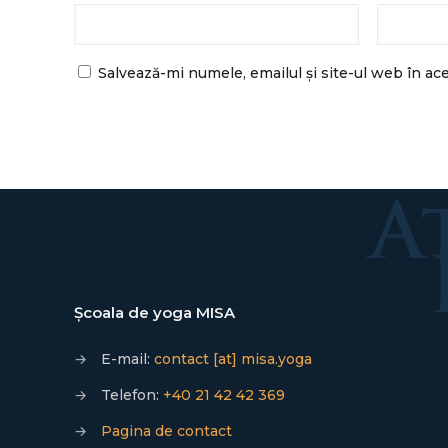
Salvează-mi numele, emailul și site-ul web în ac
Școala de yoga MISA
→
E-mail:
contact [at] misa.yoga
→
Telefon:
+40 21 42 42 369
→
Pagina de contact