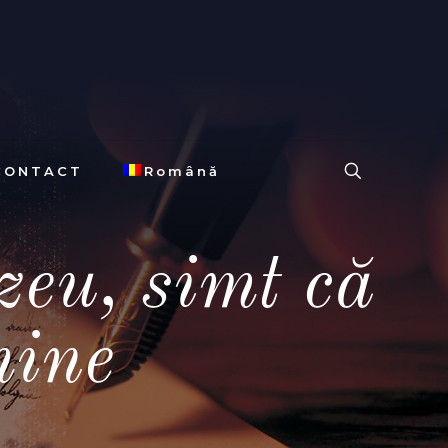
CONTACT
Română
eu, simt că
mine