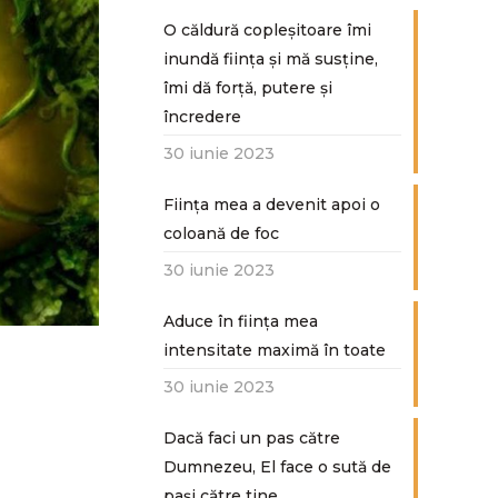
O căldură copleșitoare îmi
inundă ființa și mă susține,
îmi dă forță, putere și
încredere
30 iunie 2023
Ființa mea a devenit apoi o
coloană de foc
30 iunie 2023
Aduce în ființa mea
intensitate maximă în toate
30 iunie 2023
Dacă faci un pas către
Dumnezeu, El face o sută de
paşi către tine