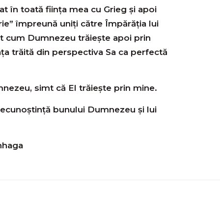
t în toată fiinţa mea cu Grieg şi apoi
ie” împreună uniţi către Împărăţia lui
 cum Dumnezeu trăieşte apoi prin
ţa trăită din perspectiva Sa ca perfectă
ezeu, simt că El trăieşte prin mine.
ecunoştinţă bunului Dumnezeu şi lui
enhaga