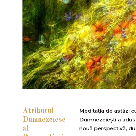
Atributul
Meditaţia de astăzi 
Dumnezeiesc
Dumnezeiești a adus î
al
nouă perspectivă, dum