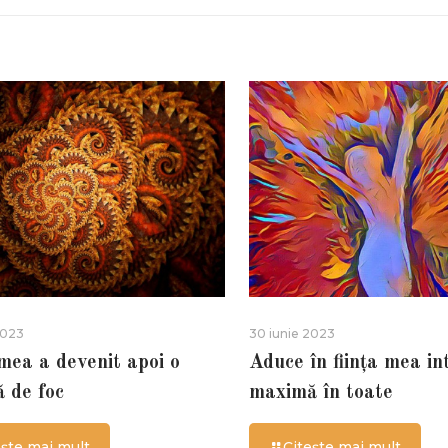
2023
30 iunie 2023
 mea a devenit apoi o
Aduce în ființa mea in
ă de foc
maximă în toate
ește mai mult
Citește mai mult