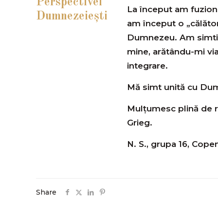
Perspectivei
La început am fuziona
Dumnezeieşti
am început o „călător
Dumnezeu. Am simtit
mine, arătându-mi via
integrare.
Mă simt unită cu Dumn
Mulţumesc plină de r
Grieg.
N. S., grupa 16, Cop
Share