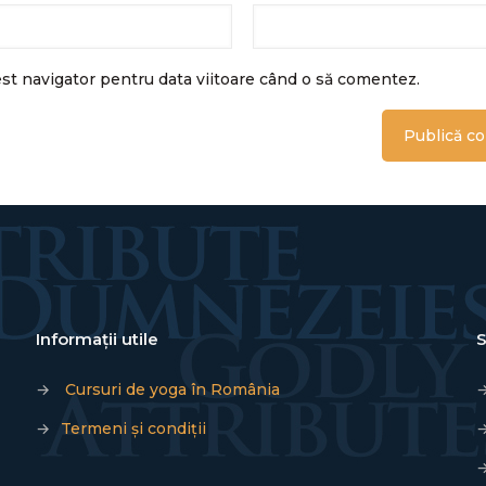
est navigator pentru data viitoare când o să comentez.
Informații utile
S
→
Cursuri de yoga în România
→
Termeni și condiții