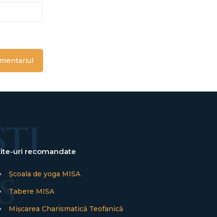
ite-uri recomandate
→
Școala de yoga MISA
→
Tabere MISA
→
Mișcarea Charismatică Teofanică