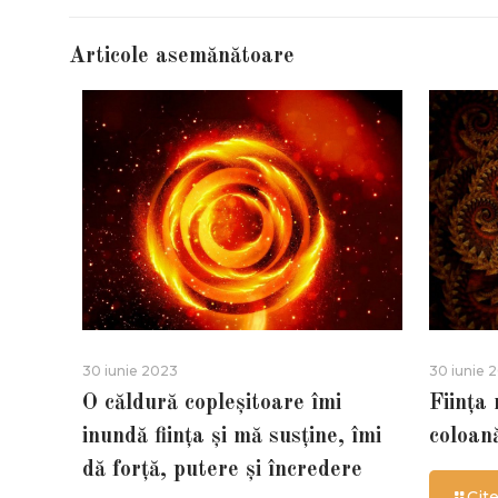
Articole asemănătoare
30 iunie 2023
30 iunie 
O căldură copleșitoare îmi
Ființa
inundă ființa și mă susține, îmi
coloan
dă forță, putere și încredere
Cit