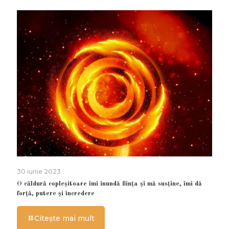
30 iunie 2023
O căldură copleșitoare îmi inundă ființa și mă susține, îmi dă
forță, putere și încredere
Citește mai mult