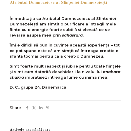
Atributul Dumnezeiesc al Sfinţeniei Dumnezeieşti
În meditaţia cu Atributul Dumnezeiesc al Sfinţeniei
Dumnezeieşti am simţit o purificare a întregii mele
fiinţe cu o energie foarte subtilă şi elevată ce se
revărsa asupra mea prin
sahasrara
.
Îmi e dificil să pun în cuvinte această experienţă – tot
ce pot spune este că am simţit că întreaga creaţie e
sfântă tocmai pentru că a creat-o Dumnezeu.
Simt foarte mult respect şi iubire pentru toate fiinţele
şi simt cum datorită deschiderii la nivelul lui
anahata
chakra
îmbrăţişez întreaga lume cu inima mea.
D. C., grupa 24, Danemarca
Share
Articole asemănătoare