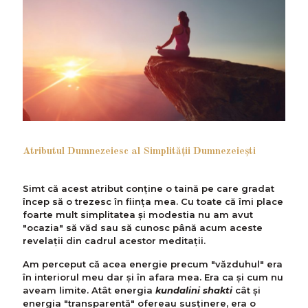
Atributul Dumnezeiesc al Simplităţii Dumnezeieşti
Simt că acest atribut conține o taină pe care gradat
încep să o trezesc în ființa mea. Cu toate că îmi place
foarte mult simplitatea și modestia nu am avut
"ocazia" să văd sau să cunosc până acum aceste
revelații din cadrul acestor meditații.
Am perceput că acea energie precum "văzduhul" era
în interiorul meu dar și în afara mea. Era ca și cum nu
aveam limite. Atât energia
kundalini shakti
cât și
energia "transparentă" ofereau susținere, era o