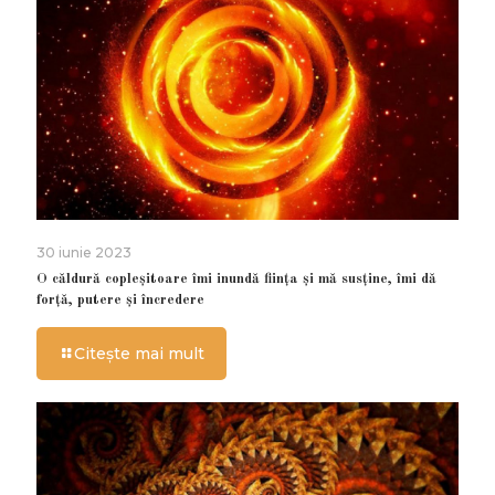
30 iunie 2023
O căldură copleșitoare îmi inundă ființa și mă susține, îmi dă
forță, putere și încredere
Citește mai mult