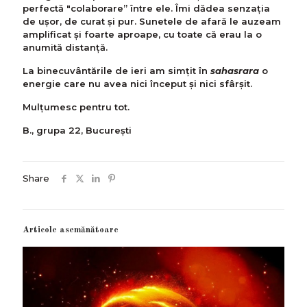
perfectă "colaborare” între ele. Îmi dădea senzația
de ușor, de curat și pur. Sunetele de afară le auzeam
amplificat și foarte aproape, cu toate că erau la o
anumită distanță.
La binecuvântările de ieri am simțit în
sahasrara
o
energie care nu avea nici început și nici sfârșit.
Mulţumesc pentru tot.
B., grupa 22, Bucureşti
Share
Articole asemănătoare