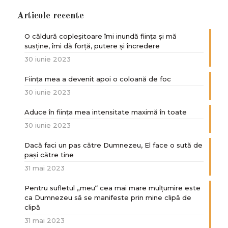
Articole recente
O căldură copleșitoare îmi inundă ființa și mă
susține, îmi dă forță, putere și încredere
30 iunie 2023
Ființa mea a devenit apoi o coloană de foc
30 iunie 2023
Aduce în ființa mea intensitate maximă în toate
30 iunie 2023
Dacă faci un pas către Dumnezeu, El face o sută de
paşi către tine
31 mai 2023
Pentru sufletul „meu“ cea mai mare mulțumire este
ca Dumnezeu să se manifeste prin mine clipă de
clipă
31 mai 2023