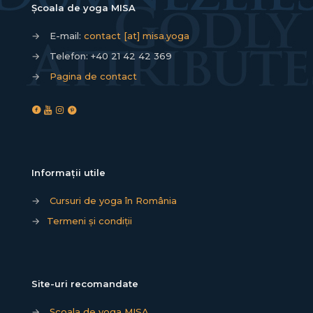
Școala de yoga MISA
→
E-mail:
contact [at] misa.yoga
→
Telefon:
+40 21 42 42 369
→
Pagina de contact
Informații utile
→
Cursuri de yoga în România
→
Termeni și condiții
Site-uri recomandate
→
Școala de yoga MISA