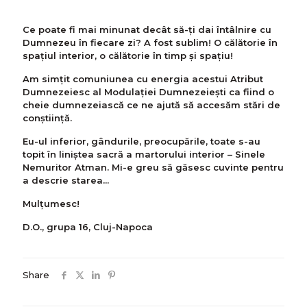
Ce poate fi mai minunat decât să-ți dai întâlnire cu
Dumnezeu în fiecare zi? A fost sublim! O călătorie în
spațiul interior, o călătorie în timp și spațiu!
Am simțit comuniunea cu energia acestui Atribut
Dumnezeiesc al Modulației Dumnezeiești ca fiind o
cheie dumnezeiască ce ne ajută să accesăm stări de
conștiință.
Eu-ul inferior, gândurile, preocupările, toate s-au
topit în liniștea sacră a martorului interior – Sinele
Nemuritor Atman. Mi-e greu să găsesc cuvinte pentru
a descrie starea...
Mulțumesc!
D.O., grupa 16, Cluj-Napoca
Share