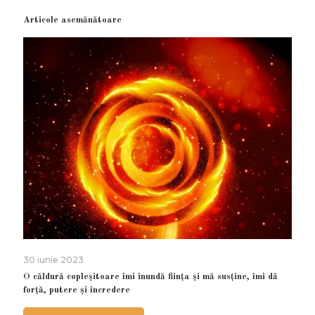
Articole asemănătoare
30 iunie 2023
O căldură copleșitoare îmi inundă ființa și mă susține, îmi dă
forță, putere și încredere