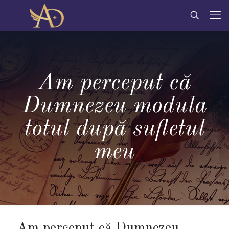
Am perceput că
Dumnezeu modula
totul după sufletul
meu
Am perceput că Dumnezeu