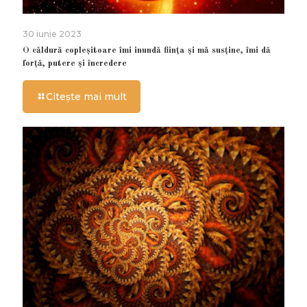
30 iunie 2023
O căldură copleșitoare îmi inundă ființa și mă susține, îmi dă
forță, putere și încredere
Citește mai mult