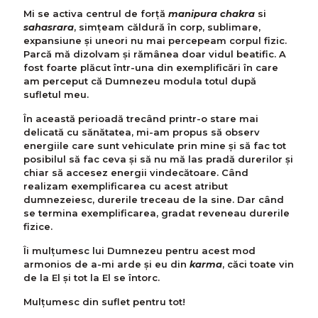
Mi se activa centrul de forță
manipura chakra
si
sahasrara
, simțeam căldură în corp, sublimare,
expansiune și uneori nu mai percepeam corpul fizic.
Parcă mă dizolvam și rămânea doar vidul beatific. A
fost foarte plăcut într-una din exemplificări în care
am perceput că Dumnezeu modula totul după
sufletul meu.
În această perioadă trecând printr-o stare mai
delicată cu sănătatea, mi-am propus să observ
energiile care sunt vehiculate prin mine și să fac tot
posibilul să fac ceva și să nu mă las pradă durerilor și
chiar să accesez energii vindecătoare. Când
realizam exemplificarea cu acest atribut
dumnezeiesc, durerile treceau de la sine. Dar când
se termina exemplificarea, gradat reveneau durerile
fizice.
Îi mulțumesc lui Dumnezeu pentru acest mod
armonios de a-mi arde și eu din
karma
, căci toate vin
de la El și tot la El se întorc.
Mulțumesc din suflet pentru tot!