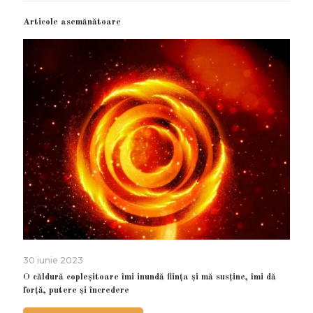
Articole asemănătoare
30 iunie 2023
O căldură copleșitoare îmi inundă ființa și mă susține, îmi dă
forță, putere și încredere