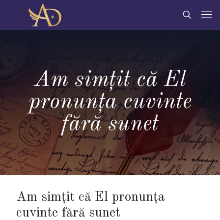
Am simțit că El
pronunța cuvinte
fără sunet
Am simțit că El pronunța
cuvinte fără sunet