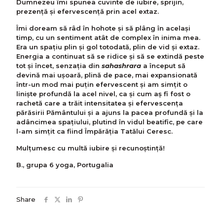
Dumnezeu îmi spunea cuvinte de iubire, sprijin,
prezență și efervescență prin acel extaz.
Îmi doream să râd în hohote și să plâng în același
timp, cu un sentiment atât de complex în inima mea.
Era un spațiu plin și gol totodată, plin de vid și extaz.
Energia a continuat să se ridice și să se extindă peste
tot și încet, senzația din
sahashrara
a început să
devină mai ușoară, plină de pace, mai expansionată
într-un mod mai puțin efervescent și am simțit o
liniște profundă la acel nivel, ca și cum aș fi fost o
rachetă care a trăit intensitatea și efervescența
părăsirii Pământului și a ajuns la pacea profundă și la
adâncimea spațiului, plutind în vidul beatific, pe care
l-am simțit ca fiind Împărăția Tatălui Ceresc.
Mulţumesc cu multă iubire şi recunoştinţă!
B., grupa 6 yoga, Portugalia
Share