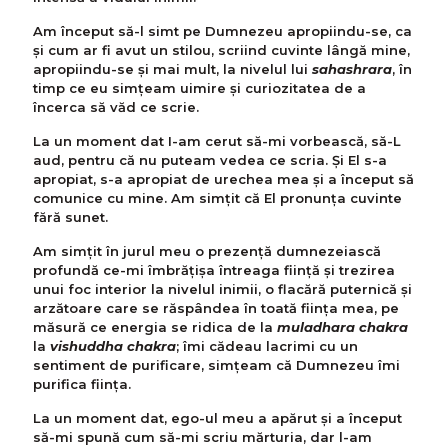
Am început să-l simt pe Dumnezeu apropiindu-se, ca
și cum ar fi avut un stilou, scriind cuvinte lângă mine,
apropiindu-se și mai mult, la nivelul lui
sahashrara
, în
timp ce eu simțeam uimire și curiozitatea de a
încerca să văd ce scrie.
La un moment dat I-am cerut să-mi vorbească, să-L
aud, pentru că nu puteam vedea ce scria. Și El s-a
apropiat, s-a apropiat de urechea mea și a început să
comunice cu mine. Am simțit că El pronunța cuvinte
fără sunet.
Am simțit în jurul meu o prezență dumnezeiască
profundă ce-mi îmbrățișa întreaga ființă și trezirea
unui foc interior la nivelul inimii, o flacără puternică și
arzătoare care se răspândea în toată ființa mea, pe
măsură ce energia se ridica de la
muladhara chakra
la
vishuddha chakra
; îmi cădeau lacrimi cu un
sentiment de purificare, simțeam că Dumnezeu îmi
purifica ființa.
La un moment dat, ego-ul meu a apărut și a început
să-mi spună cum să-mi scriu mărturia, dar l-am