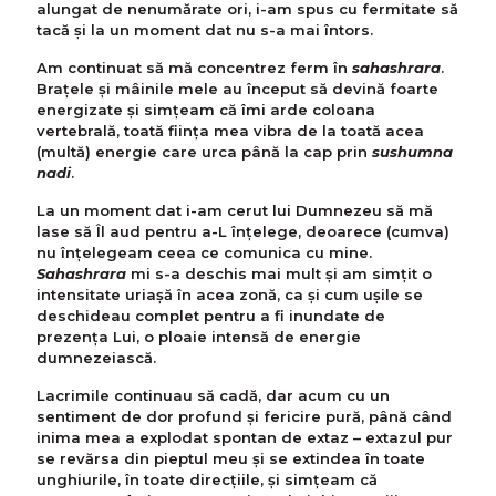
alungat de nenumărate ori, i-am spus cu fermitate să
tacă și la un moment dat nu s-a mai întors.
Am continuat să mă concentrez ferm în
sahashrara
.
Brațele și mâinile mele au început să devină foarte
energizate și simțeam că îmi arde coloana
vertebrală, toată ființa mea vibra de la toată acea
(multă) energie care urca până la cap prin
sushumna
nadi
.
La un moment dat i-am cerut lui Dumnezeu să mă
lase să Îl aud pentru a-L înțelege, deoarece (cumva)
nu înțelegeam ceea ce comunica cu mine.
Sahashrara
mi s-a deschis mai mult și am simțit o
intensitate uriașă în acea zonă, ca și cum ușile se
deschideau complet pentru a fi inundate de
prezența Lui, o ploaie intensă de energie
dumnezeiască.
Lacrimile continuau să cadă, dar acum cu un
sentiment de dor profund și fericire pură, până când
inima mea a explodat spontan de extaz – extazul pur
se revărsa din pieptul meu și se extindea în toate
unghiurile, în toate direcțiile, și simțeam că