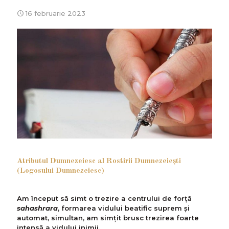
16 februarie 2023
Atributul Dumnezeiesc al Rostirii Dumnezeiești
(Logosului Dumnezeiesc)
Am început să simt o trezire a centrului de forță
sahashrara
, formarea vidului beatific suprem și
automat, simultan, am simțit brusc trezirea foarte
intensă a vidului inimii.