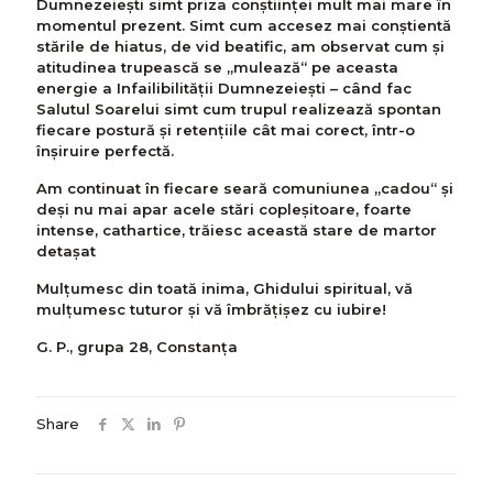
Dumnezeiești simt priza conștiinței mult mai mare în
momentul prezent. Simt cum accesez mai conștientă
stările de hiatus, de vid beatific, am observat cum și
atitudinea trupească se „mulează“ pe aceasta
energie a Infailibilității Dumnezeiești – când fac
Salutul Soarelui simt cum trupul realizează spontan
fiecare postură și retențiile cât mai corect, într-o
înșiruire perfectă.
Am continuat în fiecare seară comuniunea „cadou“ și
deși nu mai apar acele stări copleșitoare, foarte
intense, cathartice, trăiesc această stare de martor
detașat
Mulțumesc din toată inima, Ghidului spiritual, vă
mulțumesc tuturor și vă îmbrățișez cu iubire!
G. P., grupa 28, Constanța
Share