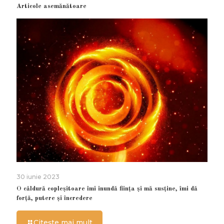
Articole asemănătoare
30 iunie 2023
O căldură copleșitoare îmi inundă ființa și mă susține, îmi dă
forță, putere și încredere
Citește mai mult