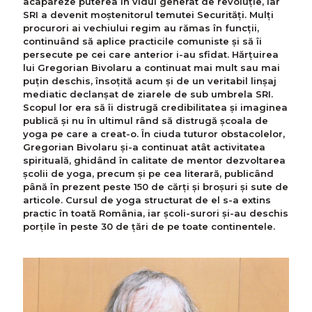
acapareze puterea în vidul generat de revoluție, iar
SRI a devenit moștenitorul temutei Securități. Mulți
procurori ai vechiului regim au rămas în funcții,
continuând să aplice practicile comuniste și să îi
persecute pe cei care anterior i-au sfidat. Hărțuirea
lui Gregorian Bivolaru a continuat mai mult sau mai
puțin deschis, însoțită acum și de un veritabil linșaj
mediatic declanșat de ziarele de sub umbrela SRI.
Scopul lor era să îi distrugă credibilitatea și imaginea
publică și nu în ultimul rând să distrugă școala de
yoga pe care a creat-o. În ciuda tuturor obstacolelor,
Gregorian Bivolaru și-a continuat atât activitatea
spirituală, ghidând în calitate de mentor dezvoltarea
școlii de yoga, precum și pe cea literară, publicând
până în prezent peste 150 de cărți și broșuri și sute de
articole. Cursul de yoga structurat de el s-a extins
practic în toată România, iar școli-surori și-au deschis
porțile în peste 30 de țări de pe toate continentele.