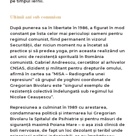
pe timpul iernii.
Ultimii ani sub comunism
După punerea sa în libertate în 1986, a figurat în mod
constant pe lista celor mai periculoși oameni pentru
regimul comunist, fiind permanent în vizorul
Securității, dar niciun moment nu a încetat să
practice și să predea yoga, prin aceasta realizând un
act unic de rezistență spirituală în România
comunistă. Gabriel Andreescu, cercetător al arhivelor
CNSAS, dizident și militant pentru drepturile omului,
afirmă în cartea sa ”MISA – Radiografia unei
represiuni” că grupul de yoghini coordonat de
Gregorian Bivolaru este ”singurul exemplu de
rezistenţă colectivă îndelungată sub regimul lui
Nicolae Ceauşescu”.
Represiunea a culminat în 1989 cu arestarea,
condamnarea politică şi internarea lui Gregorian
Bivolaru la Spitalul de Psihiatrie şi pentru măsuri de
siguranţă maximă Poiana Mare – o așa zisă clinică de
boli nervoase, de fapt un loc dezolant și teribil unde
prizonierii politici indezirabili, ce nu împărtășeau