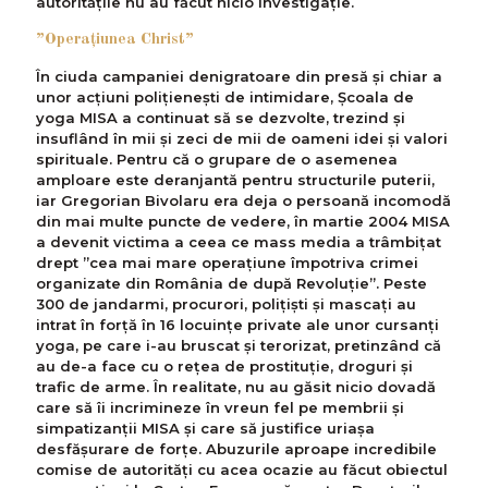
autoritățile nu au făcut nicio investigație.
”Operațiunea Christ”
În ciuda campaniei denigratoare din presă și chiar a
unor acțiuni polițienești de intimidare, Școala de
yoga MISA a continuat să se dezvolte, trezind și
insuflând în mii și zeci de mii de oameni idei și valori
spirituale. Pentru că o grupare de o asemenea
amploare este deranjantă pentru structurile puterii,
iar Gregorian Bivolaru era deja o persoană incomodă
din mai multe puncte de vedere, în martie 2004 MISA
a devenit victima a ceea ce mass media a trâmbițat
drept ”cea mai mare operațiune împotriva crimei
organizate din România de după Revoluție”. Peste
300 de jandarmi, procurori, polițiști și mascați au
intrat în forță în 16 locuințe private ale unor cursanți
yoga, pe care i-au bruscat și terorizat, pretinzând că
au de-a face cu o rețea de prostituție, droguri și
trafic de arme. În realitate, nu au găsit nicio dovadă
care să îi incrimineze în vreun fel pe membrii și
simpatizanții MISA și care să justifice uriașa
desfășurare de forțe. Abuzurile aproape incredibile
comise de autorități cu acea ocazie au făcut obiectul