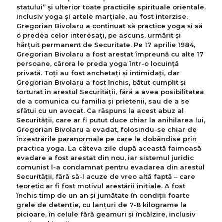
statului” şi ulterior toate practicile spirituale orientale,
inclusiv yoga și artele marțiale, au fost interzise.
Gregorian Bivolaru a continuat să practice yoga și să
o predea celor interesați, pe ascuns, urmărit și
hărțuit permanent de Securitate. Pe 17 aprilie 1984,
Gregorian Bivolaru a fost arestat împreună cu alte 17
persoane, cărora le preda yoga într-o locuinţă
privată. Toți au fost anchetați şi intimidaţi, dar
Gregorian Bivolaru a fost închis, bătut cumplit și
torturat în arestul Securităţii, fără a avea posibilitatea
de a comunica cu familia şi prietenii, sau de a se
sfătui cu un avocat. Ca răspuns la acest abuz al
Securității, care ar fi putut duce chiar la anihilarea lui,
Gregorian Bivolaru a evadat, folosindu-se chiar de
înzestrările paranormale pe care le dobândise prin
practica yoga. La câteva zile după această faimoasă
evadare a fost arestat din nou, iar sistemul juridic
comunist l-a condamnat pentru evadarea din arestul
Securității, fără să-l acuze de vreo altă faptă – care
teoretic ar fi fost motivul arestării inițiale. A fost
închis timp de un an și jumătate în condiții foarte
grele de detenție, cu lanțuri de 7-8 kilograme la
picioare, în celule fără geamuri și încălzire, inclusiv