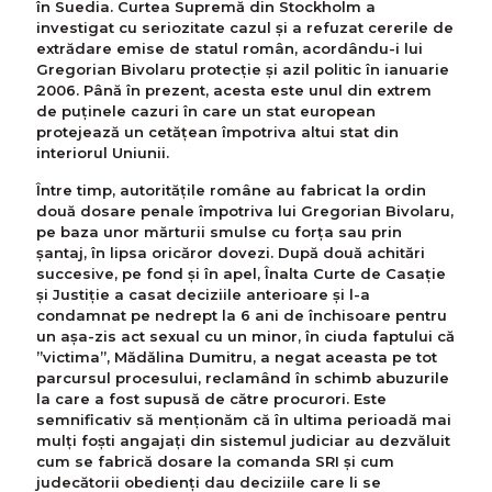
în Suedia. Curtea Supremă din Stockholm a
investigat cu seriozitate cazul și a refuzat cererile de
extrădare emise de statul român, acordându-i lui
Gregorian Bivolaru protecție și azil politic în ianuarie
2006. Până în prezent, acesta este unul din extrem
de puținele cazuri în care un stat european
protejează un cetățean împotriva altui stat din
interiorul Uniunii.
Între timp, autoritățile române au fabricat la ordin
două dosare penale împotriva lui Gregorian Bivolaru,
pe baza unor mărturii smulse cu forța sau prin
șantaj, în lipsa oricăror dovezi. După două achitări
succesive, pe fond și în apel, Înalta Curte de Casație
și Justiție a casat deciziile anterioare și l-a
condamnat pe nedrept la 6 ani de închisoare pentru
un așa-zis act sexual cu un minor, în ciuda faptului că
”victima”, Mădălina Dumitru, a negat aceasta pe tot
parcursul procesului, reclamând în schimb abuzurile
la care a fost supusă de către procurori. Este
semnificativ să menționăm că în ultima perioadă mai
mulți foști angajați din sistemul judiciar au dezvăluit
cum se fabrică dosare la comanda SRI și cum
judecătorii obedienți dau deciziile care li se