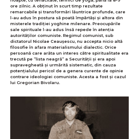
noapte, cu tenacitate, tehnici de yoga, până la 8-9
ore zilnic. A obţinut în scurt timp rezultate
remarcabile şi transformări lăuntrice profunde, care
l-au adus în postura să poată împărtăși și altora din
misterele tradiţiei yoghine milenare. Preocupările
sale spirituale l-au adus însă repede în atenția
autorităților comuniste. Regimul comunist, sub
dictatorul Nicolae Ceaușescu, nu accepta nicio altă
filosofie în afara materialismului dialectic. Orice
persoană care arăta un interes către spiritualitate era
trecută pe ”lista neagră” a Securității și era apoi
supravegheată și urmărită sistematic, din cauza
potențialului pericol de a genera curente de opinie
contrare ideologiei comuniste. Acesta a fost și cazul
lui Gregorian Bivolaru.