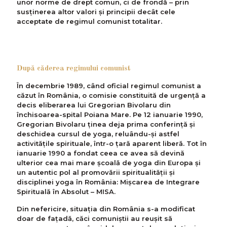
unor norme de drept comun, ci de frondă – prin
susținerea altor valori şi principii decât cele
acceptate de regimul comunist totalitar.
După căderea regimului comunist
În decembrie 1989, când oficial regimul comunist a
căzut în România, o comisie constituită de urgență a
decis eliberarea lui Gregorian Bivolaru din
închisoarea-spital Poiana Mare. Pe 12 ianuarie 1990,
Gregorian Bivolaru ținea deja prima conferință și
deschidea cursul de yoga, reluându-și astfel
activitățile spirituale, într-o țară aparent liberă. Tot în
ianuarie 1990 a fondat ceea ce avea să devină
ulterior cea mai mare școală de yoga din Europa și
un autentic pol al promovării spiritualității și
disciplinei yoga în România: Mișcarea de Integrare
Spirituală în Absolut – MISA.
Din nefericire, situația din România s-a modificat
doar de fațadă, căci comuniștii au reușit să