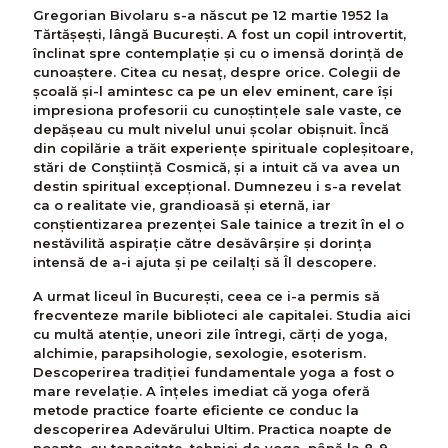
Gregorian Bivolaru s-a născut pe 12 martie 1952 la
Tărtășești, lângă București. A fost un copil introvertit,
înclinat spre contemplație și cu o imensă dorință de
cunoaștere. Citea cu nesaț, despre orice. Colegii de
școală și-l amintesc ca pe un elev eminent, care își
impresiona profesorii cu cunoștințele sale vaste, ce
depășeau cu mult nivelul unui școlar obișnuit. Încă
din copilărie a trăit experiențe spirituale copleșitoare,
stări de Conștiință Cosmică, și a intuit că va avea un
destin spiritual excepțional. Dumnezeu i s-a revelat
ca o realitate vie, grandioasă și eternă, iar
conștientizarea prezenței Sale tainice a trezit în el o
nestăvilită aspirație către desăvârșire și dorința
intensă de a-i ajuta și pe ceilalţi să Îl descopere.
A urmat liceul în București, ceea ce i-a permis să
frecventeze marile biblioteci ale capitalei. Studia aici
cu multă atenție, uneori zile întregi, cărți de yoga,
alchimie, parapsihologie, sexologie, esoterism.
Descoperirea tradiției fundamentale yoga a fost o
mare revelație. A înțeles imediat că yoga oferă
metode practice foarte eficiente ce conduc la
descoperirea Adevărului Ultim. Practica noapte de