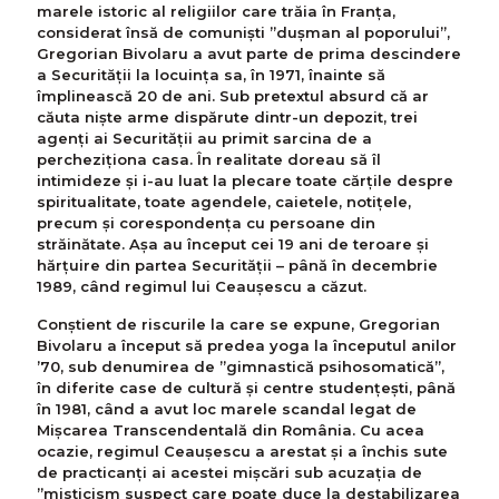
marele istoric al religiilor care trăia în Franţa,
considerat însă de comunişti ”dușman al poporului”,
Gregorian Bivolaru a avut parte de prima descindere
a Securității la locuința sa, în 1971, înainte să
împlinească 20 de ani. Sub pretextul absurd că ar
căuta niște arme dispărute dintr-un depozit, trei
agenți ai Securității au primit sarcina de a
percheziționa casa. În realitate doreau să îl
intimideze și i-au luat la plecare toate cărțile despre
spiritualitate, toate agendele, caietele, notițele,
precum și corespondența cu persoane din
străinătate. Aşa au început cei 19 ani de teroare și
hărțuire din partea Securității – până în decembrie
1989, când regimul lui Ceaușescu a căzut.
Conștient de riscurile la care se expune, Gregorian
Bivolaru a început să predea yoga la începutul anilor
’70, sub denumirea de ”gimnastică psihosomatică”,
în diferite case de cultură și centre studențești, până
în 1981, când a avut loc marele scandal legat de
Mișcarea Transcendentală din România. Cu acea
ocazie, regimul Ceaușescu a arestat și a închis sute
de practicanți ai acestei mișcări sub acuzația de
”misticism suspect care poate duce la destabilizarea