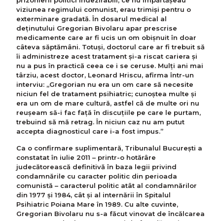
viziunea regimului comunist, erau trimiși pentru o
exterminare gradată. În dosarul medical al
deținutului Gregorian Bivolaru apar prescrise
medicamente care ar fi ucis un om obișnuit în doar
câteva săptămâni. Totuși, doctorul care ar fi trebuit să
îi administreze acest tratament și-a riscat cariera și
nu a pus în practică ceea ce i se ceruse. Mulți ani mai
târziu, acest doctor, Leonard Hriscu, afirma într-un
interviu: „Gregorian nu era un om care să necesite
niciun fel de tratament psihiatric; cunoștea multe și
era un om de mare cultură, astfel că de multe ori nu
reușeam să-i fac față în discuțiile pe care le purtam,
trebuind să mă retrag. În niciun caz nu am putut
accepta diagnosticul care i-a fost impus.”
Ca o confirmare suplimentară, Tribunalul București a
constatat în iulie 2011 – printr-o hotărâre
judecătorească definitivă în baza legii privind
condamnările cu caracter politic din perioada
comunistă – caracterul politic atât al condamnărilor
din 1977 și 1984, cât și al internării în Spitalul
Psihiatric Poiana Mare în 1989. Cu alte cuvinte,
Gregorian Bivolaru nu s-a făcut vinovat de încălcarea