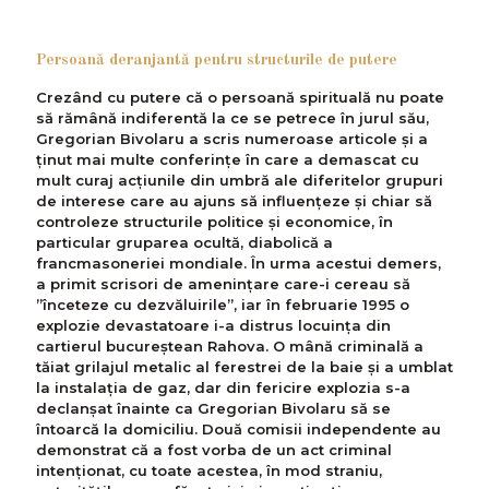
Persoană deranjantă pentru structurile de putere
Crezând cu putere că o persoană spirituală nu poate
să rămână indiferentă la ce se petrece în jurul său,
Gregorian Bivolaru a scris numeroase articole și a
ținut mai multe conferințe în care a demascat cu
mult curaj acțiunile din umbră ale diferitelor grupuri
de interese care au ajuns să influențeze și chiar să
controleze structurile politice și economice, în
particular gruparea ocultă, diabolică a
francmasoneriei mondiale. În urma acestui demers,
a primit scrisori de ameninţare care-i cereau să
”înceteze cu dezvăluirile”, iar în februarie 1995 o
explozie devastatoare i-a distrus locuinţa din
cartierul bucureștean Rahova. O mână criminală a
tăiat grilajul metalic al ferestrei de la baie și a umblat
la instalația de gaz, dar din fericire explozia s-a
declanșat înainte ca Gregorian Bivolaru să se
întoarcă la domiciliu. Două comisii independente au
demonstrat că a fost vorba de un act criminal
intenționat, cu toate acestea, în mod straniu,