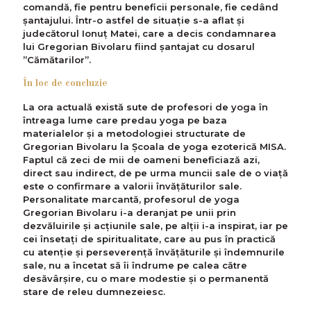
comandă, fie pentru beneficii personale, fie cedând
șantajului. Într-o astfel de situație s-a aflat și
judecătorul Ionuț Matei, care a decis condamnarea
lui Gregorian Bivolaru fiind șantajat cu dosarul
”Cămătarilor”.
În loc de concluzie
La ora actuală există sute de profesori de yoga în
întreaga lume care predau yoga pe baza
materialelor și a metodologiei structurate de
Gregorian Bivolaru la Școala de yoga ezoterică MISA.
Faptul că zeci de mii de oameni beneficiază azi,
direct sau indirect, de pe urma muncii sale de o viață
este o confirmare a valorii învățăturilor sale.
Personalitate marcantă, profesorul de yoga
Gregorian Bivolaru i-a deranjat pe unii prin
dezvăluirile și acțiunile sale, pe alții i-a inspirat, iar pe
cei însetați de spiritualitate, care au pus în practică
cu atenție și perseverență învățăturile și îndemnurile
sale, nu a încetat să îi îndrume pe calea către
desăvârșire, cu o mare modestie și o permanentă
stare de releu dumnezeiesc.