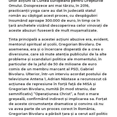
unor acțiuni la Curtea Europeană pentru Drepturile
Omului. Doisprezece ani mai târziu, în 2016,
practicanții yoga care au dat în judecată statul
român au câștigat acest proces, cu despăgubiri
însumând aproape 300.000 de euro, în timp ce în
țară anchetele vizând descoperirea celor vinovați de
aceste abuzuri fuseseră de mult mușamalizate.
Ținta principală a acestei acțiuni abuzive era, evident,
mentorul spiritual al școlii, Gregorian Bivolaru. De
asemenea, era și o încercare disperată de a crea o
diversiune, care să mute atenția publicului de la alte
probleme și scandaluri politice ale momentului, în
particular de la jaful de 50 de milioane de euro
comis de un membru marcant al PSD, Gabriel
Bivolaru. Ulterior, într-un interviu acordat postului de
televiziune Antena 1, Adrian Năstase a recunoscut că
acțiunea de represiune în forță față de MISA și
Gregorian Bivolaru, numită (în mod straniu, dar
semnificativ) ”Operațiunea Christ”, a fost o mare
greșeală, confirmând indirect și implicarea sa. Forțat
de aceste circumstanțe dramatice și convins că nu
va avea parte de un proces corect în România,
Gregorian Bivolaru a părăsit țara și a cerut azil politic