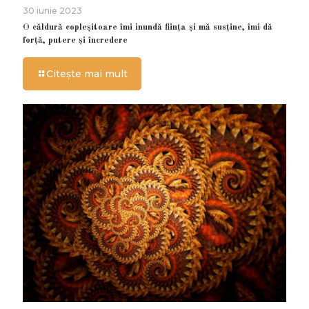
30 iunie 2023
O căldură copleșitoare îmi inundă ființa și mă susține, îmi dă
forță, putere și încredere
Citește mai mult