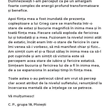
Dumnezeiești l-am perceput ca pe un amalgam
foarte complex de energii profund transformatoare
şi benefice.
Apoi fiinţa mea a fost inundată de prezenţa
copleșitoare a lui Grieg care se manifesta într-o
stare de extaz şi bucurie magnifică în inima mea şi în
toată fiinţa mea. Fiecare celulă exploda de fericirea
lui şi totodată şi a mea. Fuzionam la nivelul inimii atât
de extatic, încât eram într-o stare de fericire în care
îmi venea să-i vorbesc, să mă manifest chiar şi fizic...
Am simţit cum el şi-a făcut sălaş în inima mea ca să-l
pot cuprinde şi am simţit că victoria este să
percepem acea stare de iubire şi fericire extatică.
Simţeam bucuria şi fericirea lui de a fi în inima mea,
de a se expansiona în acelaşi timp în fiinţa mea.
Toate astea s-au petrecut când am vrut să percep
clar acest atribut de la nivelul sufletului, renunţând la
încercarea mentală de a înţelege ce se petrece.
Vă mulțumesc!
C. P., grupa 18, Ploiești