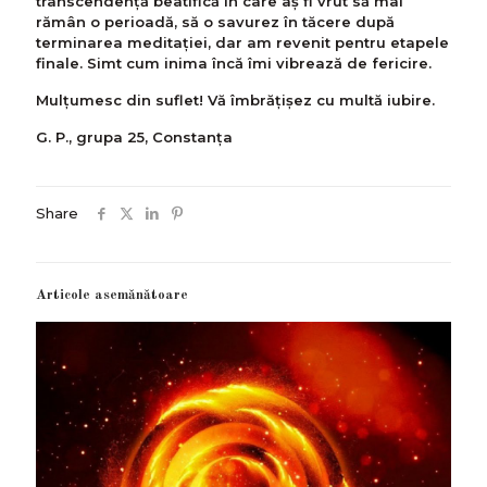
transcendență beatifică în care aş fi vrut să mai
rămân o perioadă, să o savurez în tăcere după
terminarea meditaţiei, dar am revenit pentru etapele
finale. Simt cum inima încă îmi vibrează de fericire.
Mulțumesc din suflet! Vă îmbrățișez cu multă iubire.
G. P., grupa 25, Constanța
Share
Articole asemănătoare