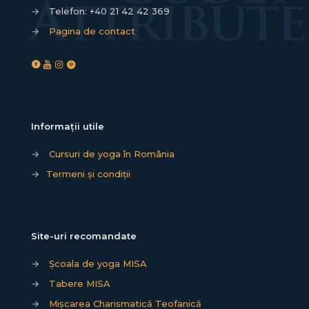
→
Telefon:
+40 21 42 42 369
→
Pagina de contact
Informații utile
→
Cursuri de yoga în România
→
Termeni și condiții
Site-uri recomandate
→
Școala de yoga MISA
→
Tabere MISA
→
Mișcarea Charismatică Teofanică