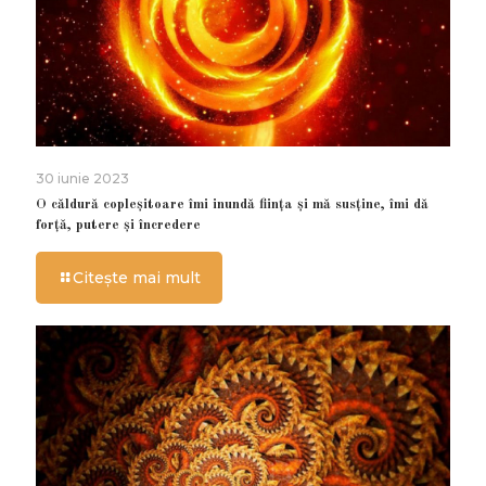
30 iunie 2023
O căldură copleșitoare îmi inundă ființa și mă susține, îmi dă
forță, putere și încredere
Citește mai mult