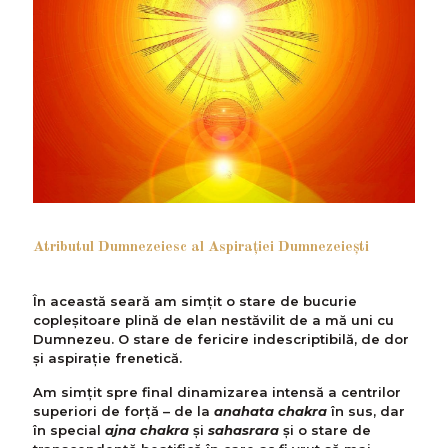
Atributul Dumnezeiesc al Aspiraţiei Dumnezeieşti
În această seară am simţit o stare de bucurie
copleşitoare plină de elan nestăvilit de a mă uni cu
Dumnezeu. O stare de fericire indescriptibilă, de dor
și aspirație frenetică.
Am simțit spre final dinamizarea intensă a centrilor
superiori de forţă – de la
anahata chakra
în sus, dar
în special
ajna chakra
și
sahasrara
și o stare de