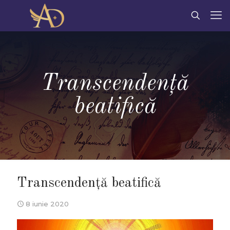
Transcendență
beatifică
Transcendență beatifică
8 iunie 2020