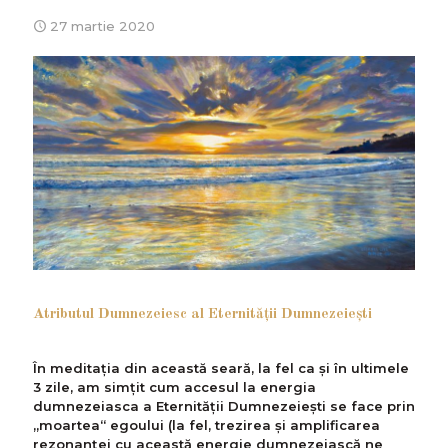
27 martie 2020
Atributul Dumnezeiesc al Eternităţii Dumnezeieşti
În meditația din această seară, la fel ca și în ultimele
3 zile, am simțit cum accesul la energia
dumnezeiasca a Eternității Dumnezeiești se face prin
„moartea“ egoului (la fel, trezirea și amplificarea
rezonanței cu această energie dumnezeiască ne