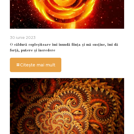
30 iunie 2023
O căldură copleșitoare îmi inundă ființa și mă susține, îmi dă
forță, putere și încredere
Citește mai mult