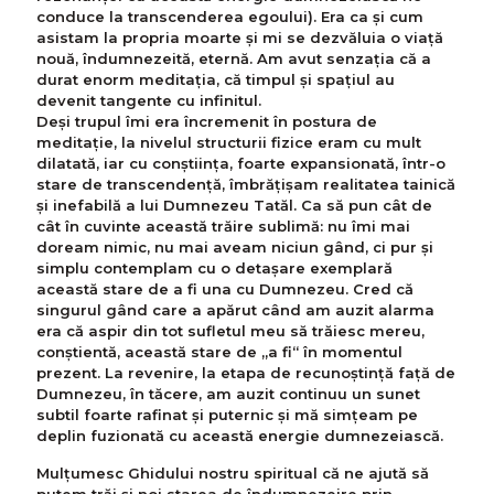
conduce la transcenderea egoului). Era ca și cum
asistam la propria moarte și mi se dezvăluia o viață
nouă, îndumnezeită, eternă. Am avut senzația că a
durat enorm meditația, că timpul și spațiul au
devenit tangente cu infinitul.
Deși trupul îmi era încremenit în postura de
meditație, la nivelul structurii fizice eram cu mult
dilatată, iar cu conștiința, foarte expansionată, într-o
stare de transcendență, îmbrățișam realitatea tainică
și inefabilă a lui Dumnezeu Tatăl. Ca să pun cât de
cât în cuvinte această trăire sublimă: nu îmi mai
doream nimic, nu mai aveam niciun gând, ci pur și
simplu contemplam cu o detașare exemplară
această stare de a fi una cu Dumnezeu. Cred că
singurul gând care a apărut când am auzit alarma
era că aspir din tot sufletul meu să trăiesc mereu,
conștientă, această stare de „a fi“ în momentul
prezent. La revenire, la etapa de recunoștință față de
Dumnezeu, în tăcere, am auzit continuu un sunet
subtil foarte rafinat și puternic și mă simțeam pe
deplin fuzionată cu această energie dumnezeiască.
Mulțumesc Ghidului nostru spiritual că ne ajută să