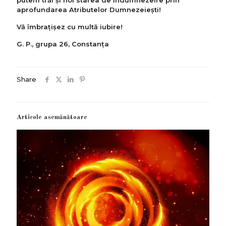
putem trăi și noi starea de îndumnezeire prin
aprofundarea Atributelor Dumnezeiești!
Vă îmbrațișez cu multă iubire!
G. P., grupa 26, Constanța
Share
Articole asemănătoare