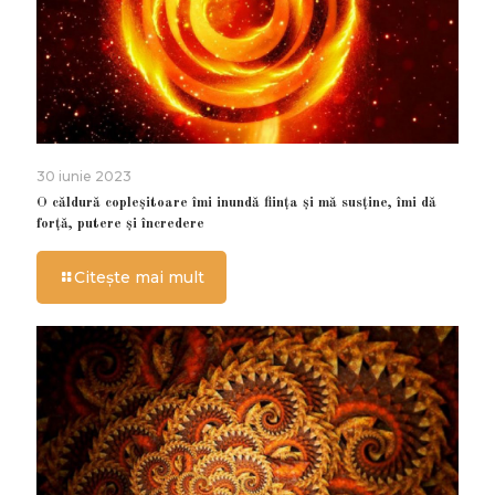
30 iunie 2023
O căldură copleșitoare îmi inundă ființa și mă susține, îmi dă
forță, putere și încredere
Citește mai mult