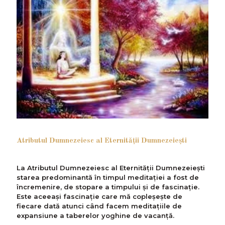
Atributul Dumnezeiesc al Eternităţii Dumnezeieşti
La Atributul Dumnezeiesc al Eternității Dumnezeieşti
starea predominantă în timpul meditației a fost de
încremenire, de stopare a timpului și de fascinație.
Este aceeași fascinație care mă copleșește de
fiecare dată atunci când facem meditațiile de
expansiune a taberelor yoghine de vacanță.