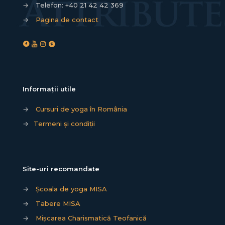
→
Telefon:
+40 21 42 42 369
→
Pagina de contact
Informații utile
→
Cursuri de yoga în România
→
Termeni și condiții
Site-uri recomandate
→
Școala de yoga MISA
→
Tabere MISA
→
Mișcarea Charismatică Teofanică