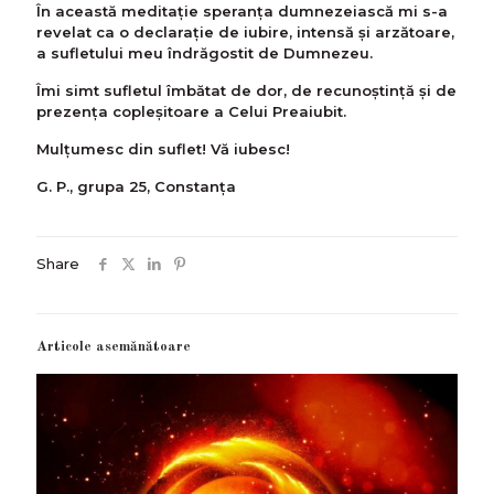
În această meditaţie speranța dumnezeiască mi s-a
revelat ca o declarație de iubire, intensă şi arzătoare,
a sufletului meu îndrăgostit de Dumnezeu.
Îmi simt sufletul îmbătat de dor, de recunoştinţă şi de
prezența copleşitoare a Celui Preaiubit.
Mulţumesc din suflet! Vă iubesc!
G. P., grupa 25, Constanța
Share
Articole asemănătoare