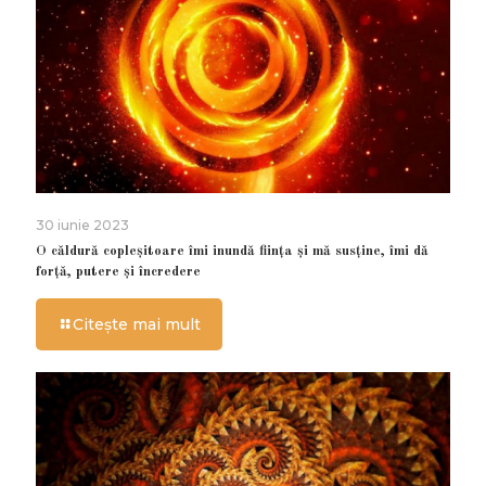
30 iunie 2023
O căldură copleșitoare îmi inundă ființa și mă susține, îmi dă
forță, putere și încredere
Citește mai mult