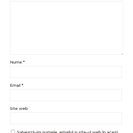
Nume
*
Email
*
Site web
Salvează-mi numele, emailul și site-ul web în acest