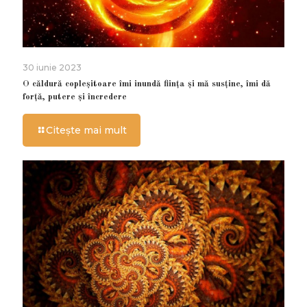
30 iunie 2023
O căldură copleșitoare îmi inundă ființa și mă susține, îmi dă
forță, putere și încredere
Citește mai mult