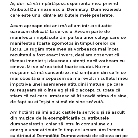
Aș dori să vă împărtășesc experiența mea privind
Atributul Dumnezeiesc al Demnității Dumnezeieşti
care este unul dintre atributele mele preferate.
Acum aproape doi ani mă aflam într-o situație
oarecum delicată la serviciu. Aveam parte de
manifestări neplăcute din partea unor colegi care se
manifestau foarte zgomotos în timpul orelor de
lucru. La rugămintea mea să vorbească mai încet,
rezultatul a fost exact invers, deşi am observat că
tăceau imediat și deveneau atenţi dacă vorbeam cu
cineva. Mi se părea totul foarte ciudat. Nu mai
reușeam să mă concentrez, mă simțeam din ce în ce
mai obosită și începusem să mă revolt în sufletul meu
împotriva unei asemenea atitudini imature, pe care
nu reușeam să o înțeleg și să o accept, cu toate că
știam că cei care urmăresc să îți scadă stima de sine,
de fapt au ei înșiși o stimă de sine scăzută.
Am hotărât să îmi aduc căștile la serviciu și să ascult
din muzica de la exemplificările cu atributele
dumnezeieşti şi chiar să intru în comuniune cu
energia unor atribute în timp ce lucram. Am început
cu Atributul Demnității Dumnezeiești de câteva ori pe