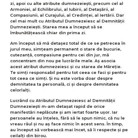
zi, apoi cu alte atribute dumnezeiești, precum cel al
Armoniei, al Echilibrului, al Iubirii, al Detașării, al
Compasiunii, al Curajului, al Credinței, al Iertării. Dar
cel mai mult cu Atributul Dumnezeiesc al Demnității
Dumnezeieşti. Starea mea a început să se
îmbunătățească chiar din prima zi.
Am început să mă detașez total de ce se petrecea în
jurul meu, simțeam permanent o stare de bucurie,
cutezanță, compasiune pentru cei din jur, mă
concentram din nou pe lucrările mele. Aș asocia
acest atribut dumnezeiesc și cu starea de Măreție.
Te simți responsabil pentru tot ceea ce faci și pentru
tot ceea ce simți. Și nu este vorba doar despre
demnitatea ta personală, ci și despre demnitatea
celorlalți.
Lucrând cu Atributul Dumnezeiesc al Demnității
Dumnezeieşti m-am detașat rapid de orice
manifestări neplăcute și am iertat foarte ușor. Iar
persoanele au înțeles, fără să le spun nimic, că nu le
vreau răul și nu aș face nimic în acest sens. În timp,
au început să vorbească mai încet, să îi respecte și pe
ceilalți din birou.