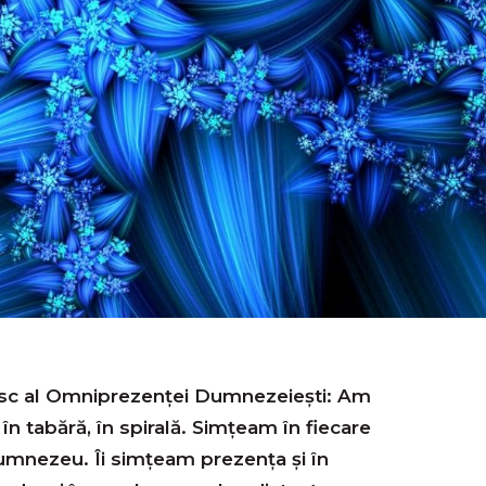
sc al Omniprezenţei Dumnezeieşti: Am
i în tabără, în spirală. Simţeam în fiecare
Dumnezeu. Îi simţeam prezenţa şi în