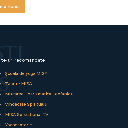
ite-uri recomandate
→
Școala de yoga MISA
→
Tabere MISA
→
Mișcarea Charismatică Teofanică
→
Vindecare Spirituală
→
MISA Senzațional TV
→
Yogaesoteric