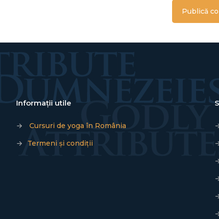
Informații utile
S
→
Cursuri de yoga în România
→
Termeni și condiții