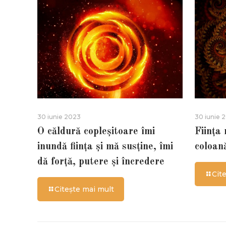
30 iunie 2023
30 iunie 
O căldură copleșitoare îmi
Ființa
inundă ființa și mă susține, îmi
coloan
dă forță, putere și încredere
Cit
Citește mai mult