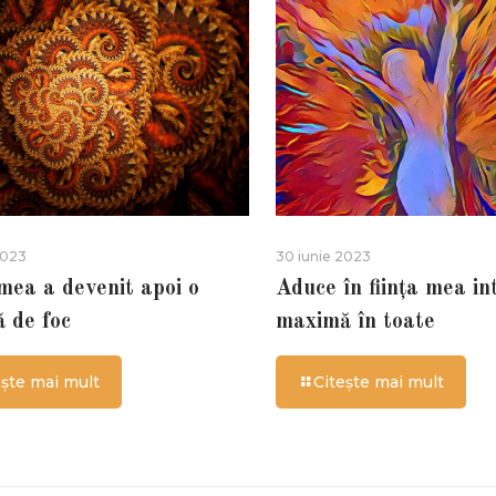
2023
30 iunie 2023
 mea a devenit apoi o
Aduce în ființa mea in
ă de foc
maximă în toate
ește mai mult
Citește mai mult