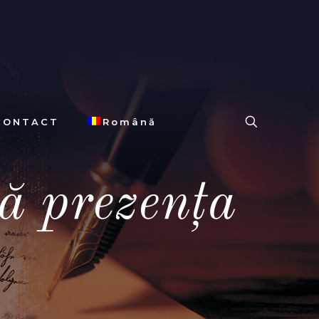
CONTACT
Română
lă prezenţa
u