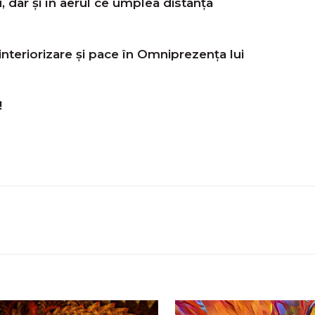
, dar şi în aerul ce umplea distanţa
nteriorizare şi pace în Omniprezenţa lui
!