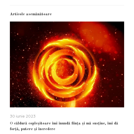
Articole asemănătoare
30 iunie 2023
O căldură copleșitoare îmi inundă ființa și mă susține, îmi dă
forță, putere și încredere