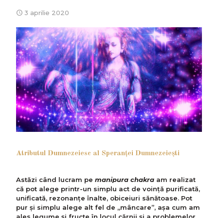
3 aprilie 2020
Atributul Dumnezeiesc al Speranţei Dumnezeieşti
Astăzi când lucram pe
manipura chakra
am realizat
că pot alege printr-un simplu act de voință purificată,
unificată, rezonanțe înalte, obiceiuri sănătoase. Pot
pur și simplu alege alt fel de „mâncare”, așa cum am
ales legume și fructe în locul cărnii și a problemelor