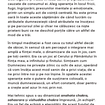
cauzate de consumul ei. Aleg speranța în locul fricii,
fugii, îngrijorării, presiunilor mentale și emoționale,
printr-un simplu act de voință centrată. Nu este prima
oară în toate aceste săptămâni de când lucrăm cu
atributele dumnezeieşti când atributele ne însoțesc
și pe parcursul zilei și chiar ne călăuzesc ca niște
prieteni buni ce ne deschid porțile către un altfel de
mod de a trăi.
În timpul meditației a fost ceva cu totul altfel decât
de obicei, în sensul că am perceput o integrare mai
amplă a ființei mele, o dinamizare de sus în jos, cam
pe toți centrii. Era ca un joc al Cerului și Pământului în
ființa mea, a infinitului și finitului. Simțeam cum
Dumnezeu ne privește zilnic cu ochi de azur, sperând
că vom învăța acest mod senin de a privi viața, de a
ne privi între noi și pe noi înșine. În spatele acestei
speranțe este o putere de susținere colosală, o
muncă dumnezeiască, un efort constant, doar pentru
a creşte acel azur în noi, prin noi.
Mai tehnic spus s-au dinamizat
anahata chakra,
sahasrara
și
vishuddha chakra
împreună, „în echipă".
Era un fel de echipă a eternităţii. Pe acest fundal de