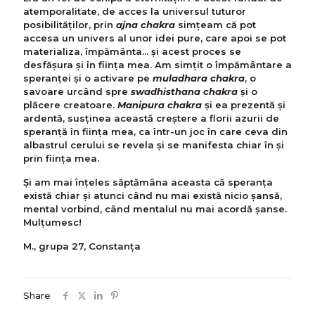
atemporalitate, de acces la universul tuturor
posibilităților, prin
ajna chakra
simțeam că pot
accesa un univers al unor idei pure, care apoi se pot
materializa, împământa... și acest proces se
desfășura și în ființa mea. Am simțit o împământare a
speranței și o activare pe
muladhara chakra
, o
savoare urcând spre
swadhisthana chakra
și o
plăcere creatoare.
Manipura chakra
și ea prezentă și
ardentă, susținea această creștere a florii azurii de
speranță în ființa mea, ca într-un joc în care ceva din
albastrul cerului se revela și se manifesta chiar în și
prin ființa mea.
Și am mai înţeles săptămâna aceasta că speranța
există chiar și atunci când nu mai există nicio șansă,
mental vorbind, când mentalul nu mai acordă șanse.
Mulțumesc!
M., grupa 27, Constanța
Share