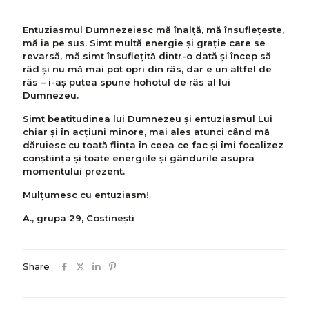
Entuziasmul Dumnezeiesc mă înalță, mă însuflețește,
mă ia pe sus. Simt multă energie și grație care se
revarsă, mă simt însuflețită dintr-o dată și încep să
râd și nu mă mai pot opri din râs, dar e un altfel de
râs – i-aş putea spune hohotul de râs al lui
Dumnezeu.
Simt beatitudinea lui Dumnezeu și entuziasmul Lui
chiar și în acțiuni minore, mai ales atunci când mă
dăruiesc cu toată ființa în ceea ce fac și îmi focalizez
conștiința şi toate energiile și gândurile asupra
momentului prezent.
Mulţumesc cu entuziasm!
A., grupa 29, Costinești
Share