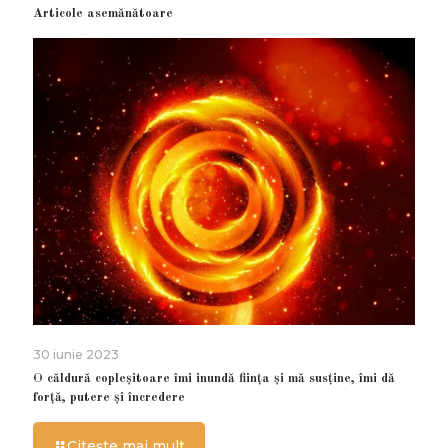
Articole asemănătoare
30 iunie 2023
O căldură copleșitoare îmi inundă ființa și mă susține, îmi dă
forță, putere și încredere
Citește mai mult