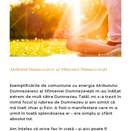
Atributul Dumnezeiesc al Sfinţeniei Dumnezeieşti
Exemplificările de comuniune cu energia Atributului
Dumnezeiesc al Sfinţeniei Dumnezeieşti m-au înălţat
extrem de mult către Dumnezeu Tatăl, mi s-a trezit în
inimă focul şi iubirea de Dumnezeu şi am simţit că
mă înalţ chiar şi fizic. A fost o manifestare care m-a
uimit în toată splendoarea ei – era simplu şi sfânt
absolut tot.
Am înţeles că orice fac în viaţă – şi aici poate fi