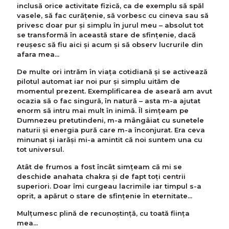
inclusă orice activitate fizică, ca de exemplu să spăl
vasele, să fac curăţenie, să vorbesc cu cineva sau să
privesc doar pur şi simplu în jurul meu – absolut tot
se transformă în această stare de sfinţenie, dacă
reuşesc să fiu aici şi acum şi să observ lucrurile din
afara mea...
De multe ori intrăm în viaţa cotidiană şi se activează
pilotul automat iar noi pur şi simplu uităm de
momentul prezent. Exemplificarea de aseară am avut
ocazia să o fac singură, în natură – asta m-a ajutat
enorm să intru mai mult în inimă. Îl simţeam pe
Dumnezeu pretutindeni, m-a mângâiat cu sunetele
naturii şi energia pură care m-a înconjurat. Era ceva
minunat şi iarăşi mi-a amintit că noi suntem una cu
tot universul.
Atât de frumos a fost încât simţeam că mi se
deschide anahata chakra şi de fapt toţi centrii
superiori. Doar îmi curgeau lacrimile iar timpul s-a
oprit, a apărut o stare de sfinţenie în eternitate...
Mulţumesc plină de recunoştinţă, cu toată fiinţa
mea...