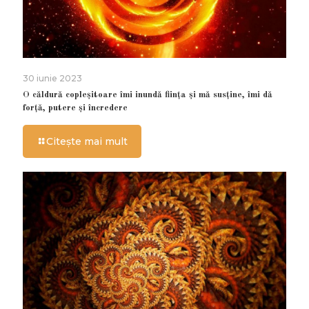
30 iunie 2023
O căldură copleșitoare îmi inundă ființa și mă susține, îmi dă
forță, putere și încredere
Citește mai mult