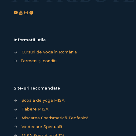
Informații utile
→
Cursuri de yoga în România
→
Termeni și condiții
Site-uri recomandate
→
Școala de yoga MISA
→
Tabere MISA
→
Mișcarea Charismatică Teofanică
→
Vindecare Spirituală
→
MISA Senzațional TV