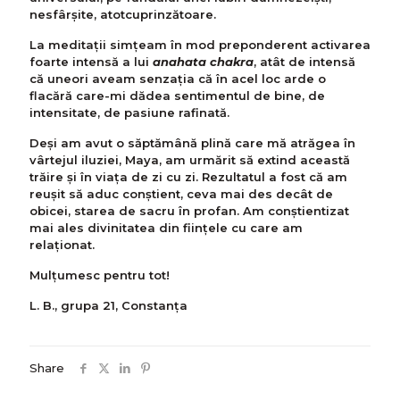
nesfârşite, atotcuprinzătoare.
La meditații simțeam în mod preponderent activarea
foarte intensă a lui
anahata chakra
, atât de intensă
că uneori aveam senzaţia că în acel loc arde o
flacără care-mi dădea sentimentul de bine, de
intensitate, de pasiune rafinată.
Deşi am avut o săptămână plină care mă atrăgea în
vârtejul iluziei, Maya, am urmărit să extind această
trăire şi în viaţa de zi cu zi. Rezultatul a fost că am
reușit să aduc conştient, ceva mai des decât de
obicei, starea de sacru în profan. Am conştientizat
mai ales divinitatea din fiinţele cu care am
relaţionat.
Mulțumesc pentru tot!
L. B., grupa 21, Constanța
Share