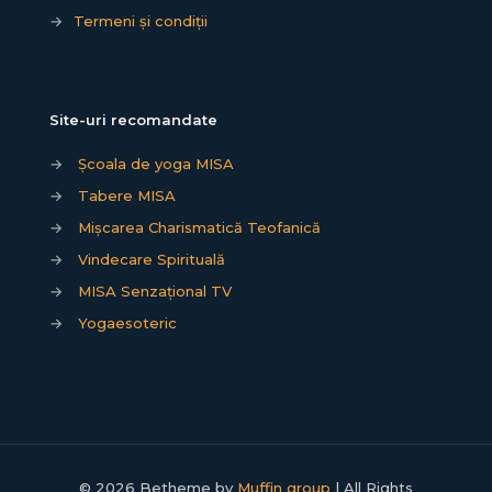
→
Termeni și condiții
Site-uri recomandate
→
Școala de yoga MISA
→
Tabere MISA
→
Mișcarea Charismatică Teofanică
→
Vindecare Spirituală
→
MISA Senzațional TV
→
Yogaesoteric
© 2026 Betheme by
Muffin group
| All Rights