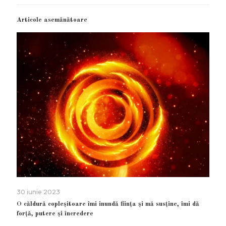
Articole asemănătoare
30 iunie 2023
O căldură copleșitoare îmi inundă ființa și mă susține, îmi dă
forță, putere și încredere