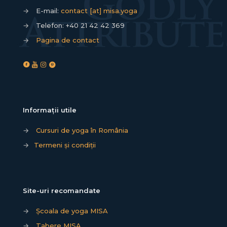
→
E-mail:
contact [at] misa.yoga
→
Telefon:
+40 21 42 42 369
→
Pagina de contact
Informații utile
→
Cursuri de yoga în România
→
Termeni și condiții
Site-uri recomandate
→
Școala de yoga MISA
→
Tabere MISA