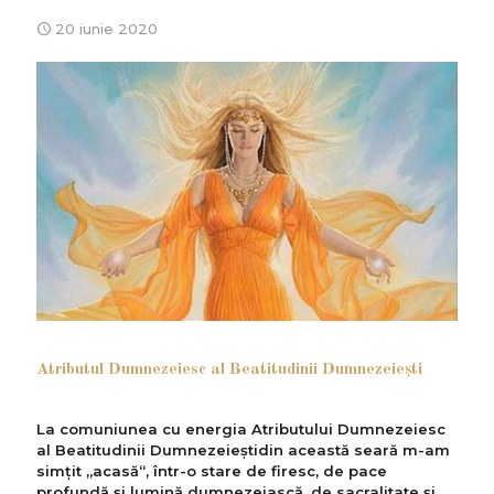
20 iunie 2020
Atributul Dumnezeiesc al Beatitudinii Dumnezeieşti
La comuniunea cu energia Atributului Dumnezeiesc
al Beatitudinii Dumnezeieştidin această seară m-am
simțit „acasă“, într-o stare de firesc, de pace
profundă și lumină dumnezeiască, de sacralitate și