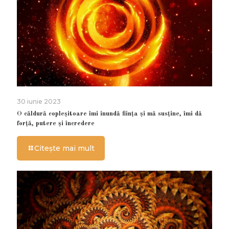
30 iunie 2023
O căldură copleșitoare îmi inundă ființa și mă susține, îmi dă
forță, putere și încredere
Citește mai mult