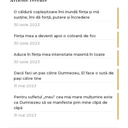
Articole recente
O căldură copleșitoare îmi inundă ființa și mă
susține, îmi dă forță, putere și încredere
30 iunie 2023
Ființa mea a devenit apoi o coloană de foc
30 iunie 2023
Aduce în ființa mea intensitate maximă în toate
30 iunie 2023
Dacă faci un pas către Dumnezeu, El face o sută de
paşi către tine
31 mai 2023
Pentru sufletul „meu“ cea mai mare mulțumire este
ca Dumnezeu să se manifeste prin mine clipă de
clipă
31 mai 2023