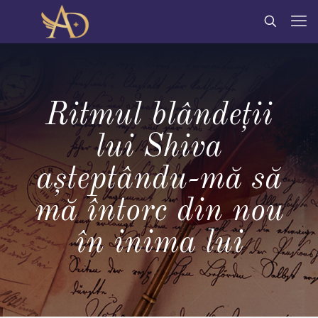
Ritmul blândeții
lui Shiva
aşteptându-mă să
mă întorc din nou
în inima lui