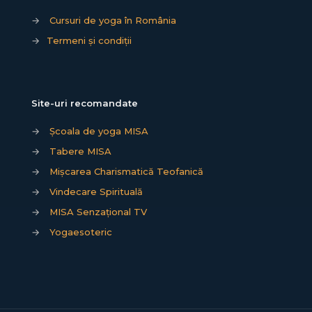
→
Cursuri de yoga în România
→
Termeni și condiții
Site-uri recomandate
→
Școala de yoga MISA
→
Tabere MISA
→
Mișcarea Charismatică Teofanică
→
Vindecare Spirituală
→
MISA Senzațional TV
→
Yogaesoteric