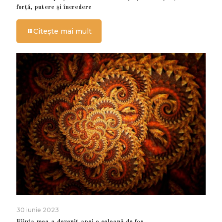
forță, putere și încredere
Citește mai mult
30 iunie 2023
Ființa mea a devenit apoi o coloană de foc