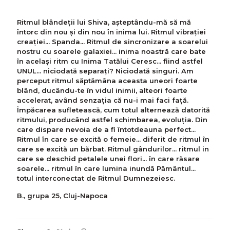
Ritmul blândeții lui Shiva, aşteptându-mă să mă
întorc din nou și din nou în inima lui. Ritmul vibrației
creației... Spanda... Ritmul de sincronizare a soarelui
nostru cu soarele galaxiei... inima noastră care bate
în același ritm cu Inima Tatălui Ceresc... fiind astfel
UNUL... niciodată separați? Niciodată singuri. Am
perceput ritmul săptămâna aceasta uneori foarte
blând, ducându-te în vidul inimii, alteori foarte
accelerat, având senzația că nu-i mai faci faţă.
Împăcarea sufletească, cum totul alternează datorită
ritmului, producând astfel schimbarea, evoluția. Din
care dispare nevoia de a fi întotdeauna perfect...
Ritmul în care se excită o femeie... diferit de ritmul în
care se excită un bărbat. Ritmul gândurilor... ritmul in
care se deschid petalele unei flori... în care răsare
soarele... ritmul în care lumina inundă Pământul...
totul interconectat de Ritmul Dumnezeiesc.
B., grupa 25, Cluj-Napoca