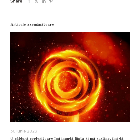
Share
Articole asemănătoare
30 iunie 2023
O căldură copleșitoare îmi inundă ființa și mă susține, îmi dă