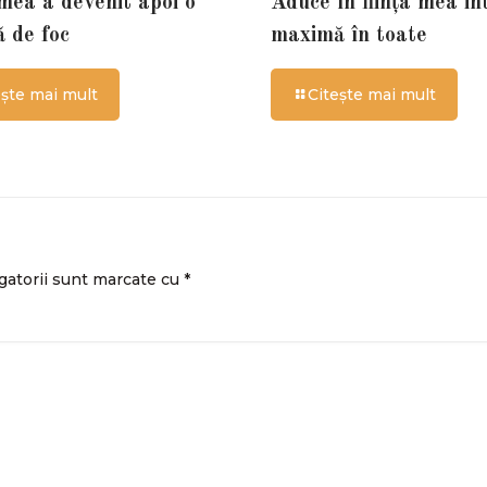
 mea a devenit apoi o
Aduce în ființa mea in
ă de foc
maximă în toate
ește mai mult
Citește mai mult
gatorii sunt marcate cu
*