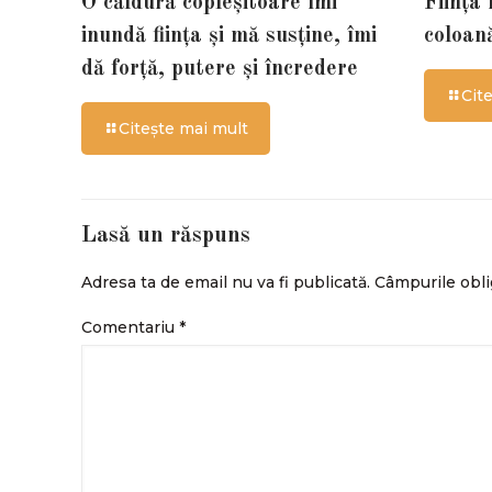
O căldură copleșitoare îmi
Ființa
inundă ființa și mă susține, îmi
coloan
dă forță, putere și încredere
Cit
Citește mai mult
Lasă un răspuns
Adresa ta de email nu va fi publicată.
Câmpurile obli
Comentariu
*