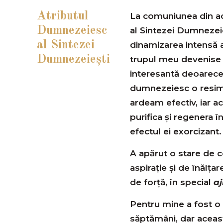
Atributul
La comuniunea din a
Dumnezeiesc
al Sintezei Dumnezeie
al Sintezei
dinamizarea intensă a 
Dumnezeieşti
trupul meu devenise c
interesantă deoarece
dumnezeiesc o resimțe
ardeam efectiv, iar 
purifica și regenera î
efectul ei exorcizant.
A apărut o stare de c
aspirație și de înălța
de forță, în special
a
Pentru mine a fost o 
săptămâni, dar aceas