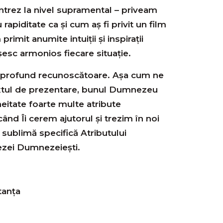
ntrez la nivel supramental – priveam
rapiditate ca și cum aș fi privit un film
rimit anumite intuiții și inspirații
sc armonios fiecare situație.
și profund recunoscătoare. Așa cum ne
textul de prezentare, bunul Dumnezeu
eitate foarte multe atribute
ând Îi cerem ajutorul și trezim în noi
sublimă specifică Atributului
ezei Dumnezeiești.
tanța