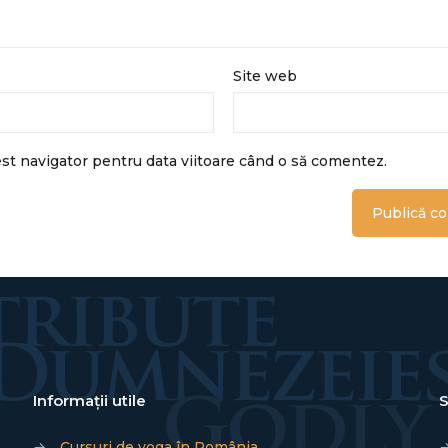
Site web
est navigator pentru data viitoare când o să comentez.
Informații utile
S
→
Cursuri de yoga în România