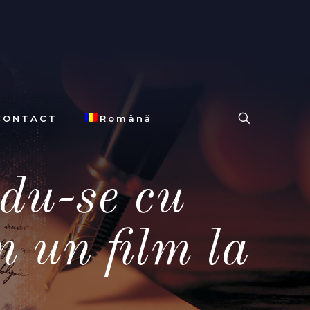
CONTACT
Română
du-se cu
m un film la