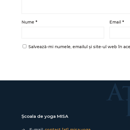
Nume
*
Email
*
Salvează-mi numele, emailul și site-ul web în ac
Școala de yoga MISA
→
E-mail:
contact [at] misa.yoga