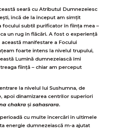
ceastă seară cu Atributul Dumnezeiesc
ști, încă de la început am simțit
focului subtil purificator în ființa mea –
a un rug în flăcări. A fost o experiență
 această manifestare a Focului
am foarte intens la nivelul trupului,
această Lumină dumnezeiască îmi
ntreaga ființă – chiar am perceput
entrare la nivelul lui Sushumna, de
re, apoi dinamizarea centrilor superiori
jna chakra
și
sahasrara
.
perioadă cu multe încercări în ultimele
ta energie dumnezeiască m-a ajutat