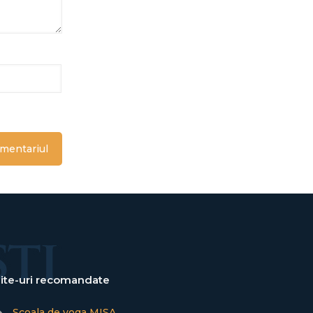
ite-uri recomandate
→
Școala de yoga MISA