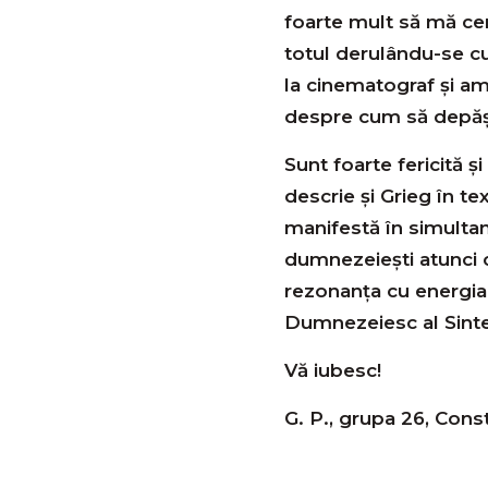
foarte mult să mă ce
totul derulându-se cu 
la cinematograf și am p
despre cum să depășe
Sunt foarte fericită 
descrie și Grieg în 
manifestă în simultan
dumnezeiești atunci c
rezonanța cu energia 
Dumnezeiesc al Sint
Vă iubesc!
G. P., grupa 26, Cons