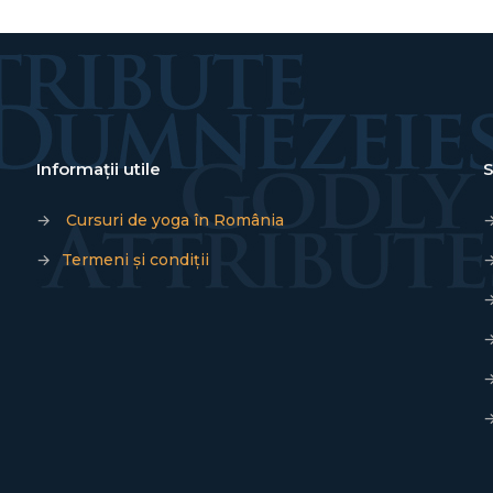
Informații utile
S
→
Cursuri de yoga în România
→
Termeni și condiții