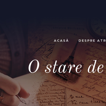
ACASĂ
DESPRE ATR
O stare d