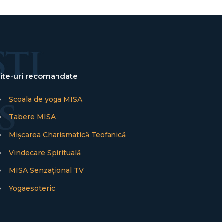
ite-uri recomandate
→
Școala de yoga MISA
→
Tabere MISA
→
Mișcarea Charismatică Teofanică
→
Vindecare Spirituală
→
MISA Senzațional TV
→
Yogaesoteric