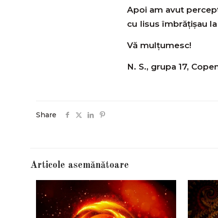
Apoi am avut percepți
cu Iisus îmbrățișau la
Vă mulțumesc!
N. S., grupa 17, Cop
Share
Articole asemănătoare