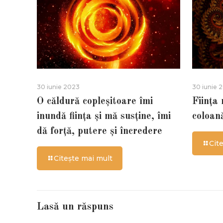
30 iunie 2023
30 iunie 
O căldură copleșitoare îmi
Ființa
inundă ființa și mă susține, îmi
coloan
dă forță, putere și încredere
Cit
Citește mai mult
Lasă un răspuns