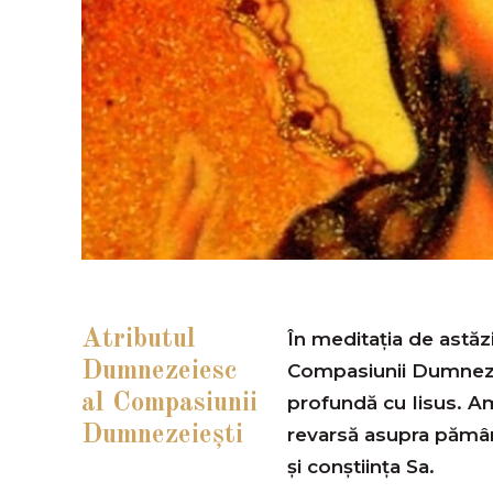
Atributul
În meditația de astăz
Dumnezeiesc
Compasiunii Dumneze
al Compasiunii
profundă cu Iisus. 
Dumnezeieşti
revarsă asupra pământ
și conștiința Sa.