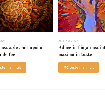
2023
30 iunie 2023
 mea a devenit apoi o
Aduce în ființa mea in
ă de foc
maximă în toate
ește mai mult
Citește mai mult