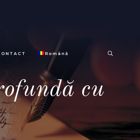
CONTACT
Română
rofundă cu