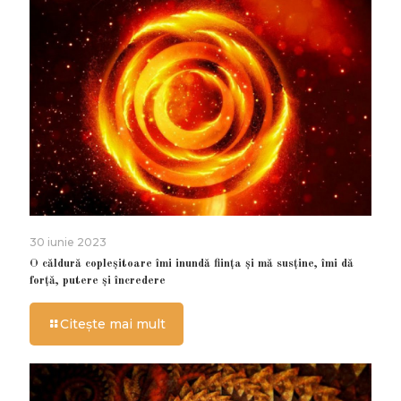
30 iunie 2023
O căldură copleșitoare îmi inundă ființa și mă susține, îmi dă
forță, putere și încredere
Citește mai mult