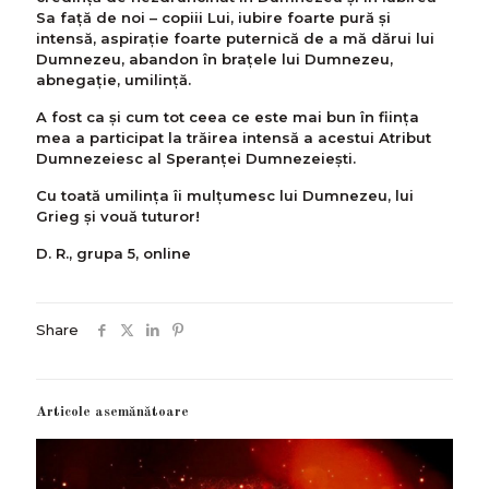
Sa faţă de noi – copiii Lui, iubire foarte pură şi
intensă, aspiraţie foarte puternică de a mă dărui lui
Dumnezeu, abandon în braţele lui Dumnezeu,
abnegaţie, umilinţă.
A fost ca şi cum tot ceea ce este mai bun în fiinţa
mea a participat la trăirea intensă a acestui Atribut
Dumnezeiesc al Speranţei Dumnezeieşti.
Cu toată umilinţa îi mulţumesc lui Dumnezeu, lui
Grieg şi vouă tuturor!
D. R., grupa 5, online
Share
Articole asemănătoare