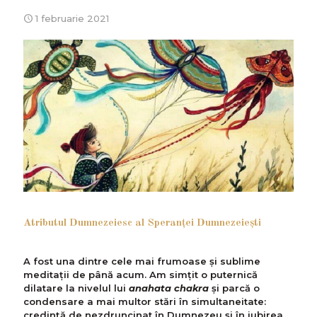
1 februarie 2021
Atributul Dumnezeiesc al Speranţei Dumnezeieşti
A fost una dintre cele mai frumoase şi sublime
meditaţii de până acum. Am simţit o puternică
dilatare la nivelul lui
anahata chakra
şi parcă o
condensare a mai multor stări în simultaneitate:
credinţă de nezdruncinat în Dumnezeu şi în iubirea