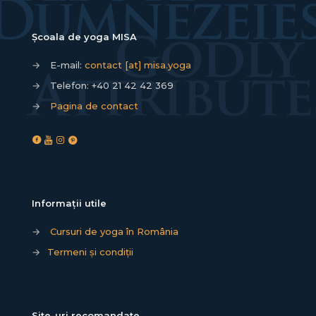
Școala de yoga MISA
→
E-mail:
contact [at] misa.yoga
→
Telefon:
+40 21 42 42 369
→
Pagina de contact
Informații utile
→
Cursuri de yoga în România
→
Termeni și condiții
Site-uri recomandate