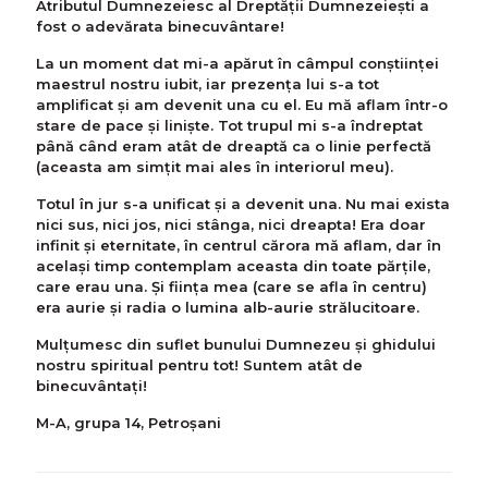
Atributul Dumnezeiesc al Dreptății Dumnezeiești a
fost o adevărata binecuvântare!
La un moment dat mi-a apărut în câmpul conștiinței
maestrul nostru iubit, iar prezența lui s-a tot
amplificat și am devenit una cu el. Eu mă aflam într-o
stare de pace și liniște. Tot trupul mi s-a îndreptat
până când eram atât de dreaptă ca o linie perfectă
(aceasta am simțit mai ales în interiorul meu).
Totul în jur s-a unificat și a devenit una. Nu mai exista
nici sus, nici jos, nici stânga, nici dreapta! Era doar
infinit și eternitate, în centrul cărora mă aflam, dar în
același timp contemplam aceasta din toate părțile,
care erau una. Și ființa mea (care se afla în centru)
era aurie și radia o lumina alb-aurie strălucitoare.
Mulțumesc din suflet bunului Dumnezeu și ghidului
nostru spiritual pentru tot! Suntem atât de
binecuvântați!
M-A, grupa 14, Petroșani