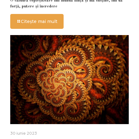
O căldură copleșitoare îmi inundă ființa și mă susține, îmi dă
forță, putere și încredere
Citește mai mult
30 iunie 2023