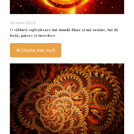
30 iunie 2023
O căldură copleșitoare îmi inundă ființa și mă susține, îmi dă
forță, putere și încredere
Citește mai mult