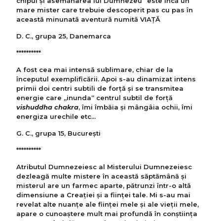
chipul și asemănarea lui Dumnezeu” este încă un
mare mister care trebuie descoperit pas cu pas în
această minunată aventură numită VIAȚĂ
D. C., grupa 25, Danemarca
**********
A fost cea mai intensă sublimare, chiar de la
începutul exemplificării. Apoi s-au dinamizat intens
primii doi centri subtili de forță și se transmitea
energie care „inunda“ centrul subtil de forță
vishuddha chakra
, îmi îmbăia și mângâia ochii, îmi
energiza urechile etc...
G. C., grupa 15, București
**********
Atributul Dumnezeiesc al Misterului Dumnezeiesc
dezleagă multe mistere în această săptămână și
misterul are un farmec aparte, pătrunzi într-o altă
dimensiune a Creației și a ființei tale. Mi s-au mai
revelat alte nuanțe ale ființei mele și ale vieții mele,
apare o cunoaștere mult mai profundă în conștiința