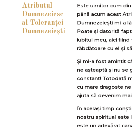
Atributul
Este uimitor cum dint
Dumnezeiesc
până acum acest Atri
al Toleranţei
Dumnezeiești mi-a lăs
Dumnezeieşti
Poate şi datorită fap
iubitul meu, aici fiin
răbdătoare cu el și să
Și mi-a fost amintit 
ne așteaptă și nu se 
constant! Totodată mi-
cu mare dragoste ne 
ajuta să devenim mai
În acelaşi timp conşt
nostru spiritual este l
este un adevărat cana