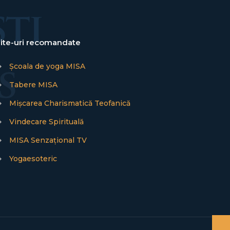
ite-uri recomandate
→
Școala de yoga MISA
→
Tabere MISA
→
Mișcarea Charismatică Teofanică
→
Vindecare Spirituală
→
MISA Senzațional TV
→
Yogaesoteric