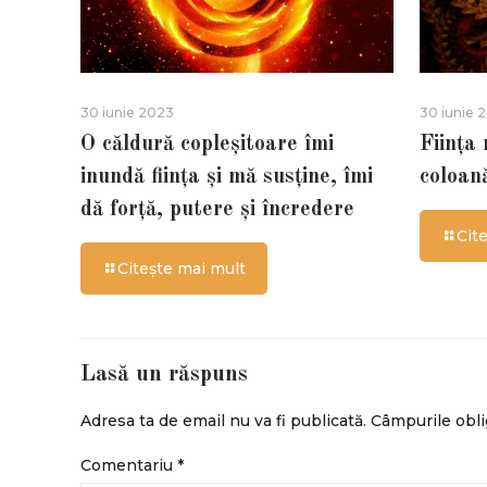
30 iunie 2023
30 iunie 
O căldură copleșitoare îmi
Ființa
inundă ființa și mă susține, îmi
coloan
dă forță, putere și încredere
Cit
Citește mai mult
Lasă un răspuns
Adresa ta de email nu va fi publicată.
Câmpurile obli
Comentariu
*