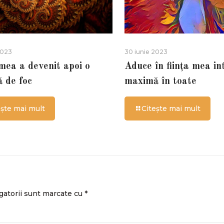
2023
30 iunie 2023
 mea a devenit apoi o
Aduce în ființa mea in
ă de foc
maximă în toate
ește mai mult
Citește mai mult
gatorii sunt marcate cu
*