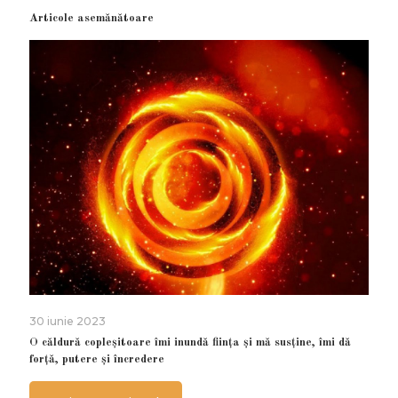
Articole asemănătoare
30 iunie 2023
O căldură copleșitoare îmi inundă ființa și mă susține, îmi dă
forță, putere și încredere