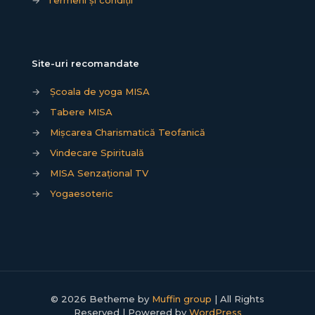
→
Termeni și condiții
Site-uri recomandate
→
Școala de yoga MISA
→
Tabere MISA
→
Mișcarea Charismatică Teofanică
→
Vindecare Spirituală
→
MISA Senzațional TV
→
Yogaesoteric
© 2026 Betheme by
Muffin group
| All Rights
Reserved | Powered by
WordPress