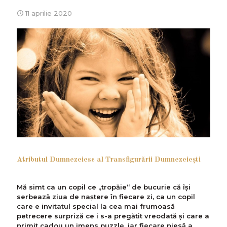
11 aprilie 2020
Atributul Dumnezeiesc al Transfigurării Dumnezeieşti
Mă simt ca un copil ce „tropăie“ de bucurie că îşi
serbează ziua de naștere în fiecare zi, ca un copil
care e invitatul special la cea mai frumoasă
petrecere surpriză ce i s-a pregătit vreodată şi care a
primit cadou un imens puzzle, iar fiecare piesă a