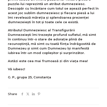
puzzle-lui reprezintă un atribut dumnezeiesc.
Descopăr cu încântare cum totul se așează perfect în
acest joc sublim dumnezeiesc și fiecare piesă a lui
îmi revelează măreţia și splendoarea prezenței
dumnezeieşti în tot și toate cele ce există.
Atributul Dumnezeiesc al Transfigurării
Dumnezeieşti îmi trezește profund sufletul, mă simt
în continuu într-o stare de adorație plină de
recunoștință, mă simt cu toată fiinţa îndrăgostită de
Dumnezeu și simt cum Dumnezeu își manifestă
iubirea într-un mod copleşitor și surprinzător.
Astăzi este cea mai frumoasă zi din viaţa mea!
Vă iubesc!
G. P., grupa 25, Constanţa
Share