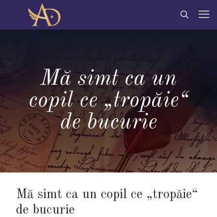
Mă simt ca un
copil ce „tropăie“
de bucurie
Mă simt ca un copil ce „tropăie“
de bucurie