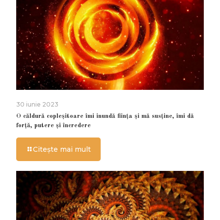
30 iunie 2023
O căldură copleșitoare îmi inundă ființa și mă susține, îmi dă
forță, putere și încredere
Citește mai mult