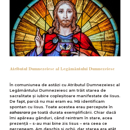
Atributul Dumnezeiesc al Legământului Dumnezeiesc
În comuniunea de astăzi cu Atributul Dumnezeiesc al
Legământului Dumnezeiesc am trăit starea de
sacralitate și iubire copleșitoare manifestate de Iisus.
De fapt, parcă nu mai eram eu. Mă identificam
spontan cu Iisus. Toate acestea erau percepute în
sahasrara
pe toată durata exemplificării. Chiar dacă
îmi apăreau gânduri, când reintram în stare, acea
prezență – s-au mai bine zis Iisus – era ceea ce
percepeam. Am deschis și ochii, dar starea era atât