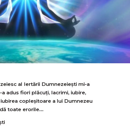
eiesc al Iertării Dumnezeiești mi-a
-a adus fiori plăcuți, lacrimi, iubire,
 iubirea copleșitoare a lui Dumnezeu
dă toate erorile...
ti