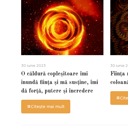
30 iunie 2023
30 iunie 
O căldură copleșitoare îmi
Ființa
inundă ființa și mă susține, îmi
coloan
dă forță, putere și încredere
Cit
Citește mai mult