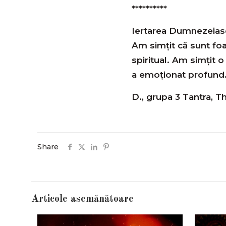
**********
Iertarea Dumnezeiasc
Am simțit că sunt foa
spiritual. Am simțit o
a emoționat profund
D., grupa 3 Tantra, T
Share
Articole asemănătoare