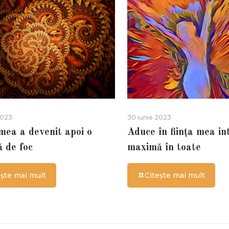
2023
30 iunie 2023
 mea a devenit apoi o
Aduce în ființa mea in
ă de foc
maximă în toate
ește mai mult
Citește mai mult