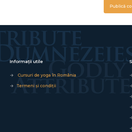
Informații utile
S
→
Cursuri de yoga în România
→
Termeni și condiții