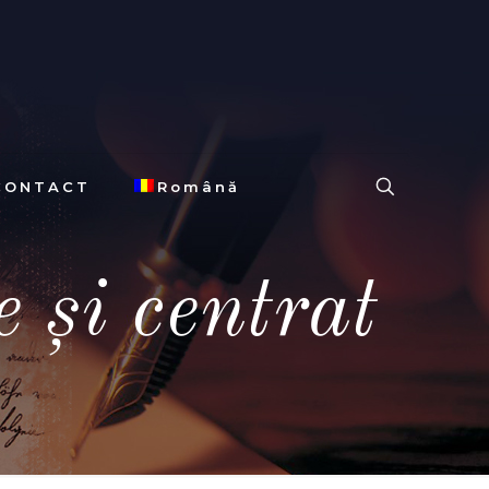
CONTACT
Română
 și centrat