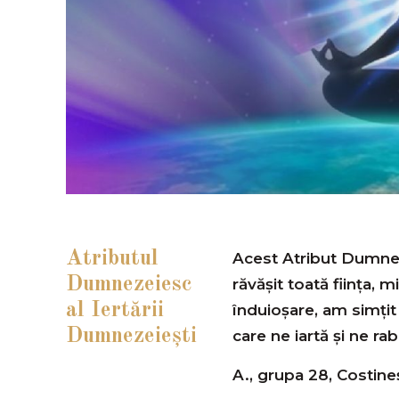
Atributul
Acest Atribut Dumnez
Dumnezeiesc
răvășit toată ființa, mi
al Iertării
înduioșare, am simțit
Dumnezeiești
care ne iartă și ne rab
A., grupa 28, Costineș