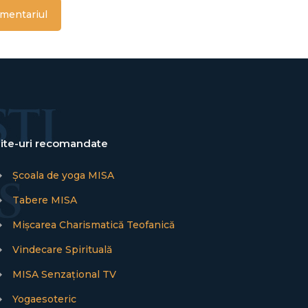
ite-uri recomandate
→
Școala de yoga MISA
→
Tabere MISA
→
Mișcarea Charismatică Teofanică
→
Vindecare Spirituală
→
MISA Senzațional TV
→
Yogaesoteric