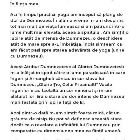
în ființa mea.
Azi în timpul practicii yoga am început să plâng de
dor de Dumnezeu. În ultima vreme m-am desprins
tot mai mult de viața lumească și am pătruns într-o
lume mult mai elevată, aceea a spiritului. Am simțit o
iubire atât de intensă de Dumnezeu, o deschidere
atât de mare spre a-L îmbrățișa, încât simțeam că
am făcut pași spre starea adevărată de yoga (unire
cu Dumnezeu).
Acest Atribut Dumnezeiesc al Gloriei Dumnezeiești
m-a înălțat în spirit către o lume paradisiacă în care
îngeri și Arhangheli cântau în cor slava lui
Dumnezeu: „Glorie Ție, Celui Preaînalt!” Vocile
îngerilor erau laolaltă un cor minunat și m-am
alăturat lor. Era o stare de dor intens de Dumnezeu
manifestată prin iubire față de El.
Apoi dintr-o dată m-am simțit foarte mică, cât un
grăunte de nisip. Nu pot să definesc această stare
decât ca o revelare a infinității lui Dumnezeu prin
comparație cu dimensiunea mea ca ființă umană.