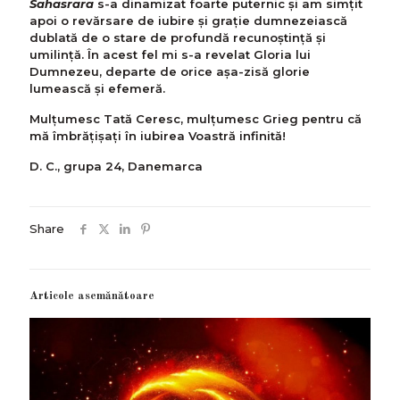
Sahasrara
s-a dinamizat foarte puternic și am simțit
apoi o revărsare de iubire și grație dumnezeiască
dublată de o stare de profundă recunoștință și
umilință. În acest fel mi s-a revelat Gloria lui
Dumnezeu, departe de orice așa-zisă glorie
lumească și efemeră.
Mulțumesc Tată Ceresc, mulțumesc Grieg pentru că
mă îmbrățișați în iubirea Voastră infinită!
D. C., grupa 24, Danemarca
Share
Articole asemănătoare