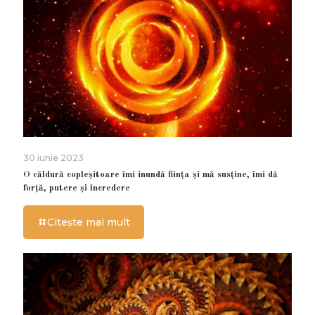
30 iunie 2023
O căldură copleșitoare îmi inundă ființa și mă susține, îmi dă
forță, putere și încredere
Citește mai mult