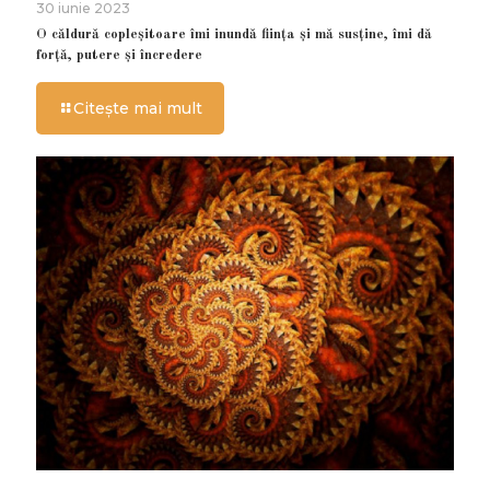
30 iunie 2023
O căldură copleșitoare îmi inundă ființa și mă susține, îmi dă
forță, putere și încredere
Citește mai mult