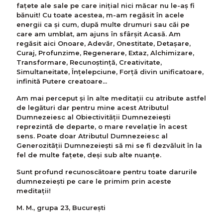
fațete ale sale pe care inițial nici măcar nu le-aș fi
bănuit! Cu toate acestea, m-am regăsit în acele
energii ca și cum, după multe drumuri sau căi pe
care am umblat, am ajuns în sfârșit Acasă. Am
regăsit aici Onoare, Adevăr, Onestitate, Detașare,
Curaj, Profunzime, Regenerare, Extaz, Alchimizare,
Transformare, Recunoștință, Creativitate,
Simultaneitate, Înțelepciune, Forță divin unificatoare,
infinită Putere creatoare...
Am mai perceput și în alte meditații cu atribute astfel
de legături dar pentru mine acest Atributul
Dumnezeiesc al Obiectivității Dumnezeiești
reprezintă de departe, o mare revelație în acest
sens. Poate doar Atributul Dumnezeiesc al
Generozității Dumnezeiești să mi se fi dezvăluit în la
fel de multe fațete, deși sub alte nuanțe.
Sunt profund recunoscătoare pentru toate darurile
dumnezeiești pe care le primim prin aceste
meditații!
M. M., grupa 23, București