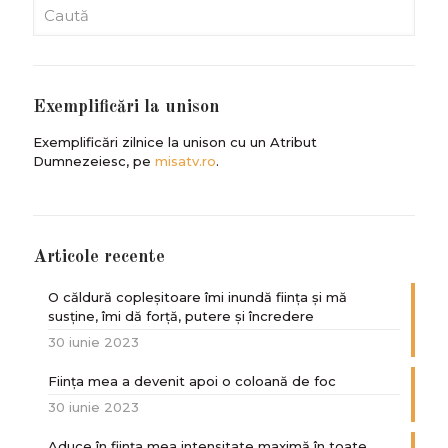
Exemplificări la unison
Exemplificări zilnice la unison cu un Atribut
Dumnezeiesc, pe
misatv.ro
.
Articole recente
O căldură copleșitoare îmi inundă ființa și mă
susține, îmi dă forță, putere și încredere
30 iunie 2023
Ființa mea a devenit apoi o coloană de foc
30 iunie 2023
Aduce în ființa mea intensitate maximă în toate