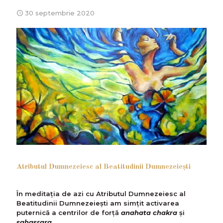
30 septembrie 2020
Atributul Dumnezeiesc al Beatitudinii Dumnezeieşti
În meditaţia de azi cu Atributul Dumnezeiesc al
Beatitudinii Dumnezeieşti am simţit activarea
puternică a centrilor de forţă
anahata chakra
şi
sahasrara
.