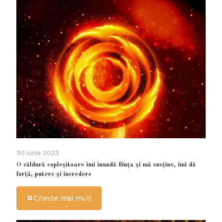
30 iunie 2023
O căldură copleșitoare îmi inundă ființa și mă susține, îmi dă
forță, putere și încredere
Citește mai mult