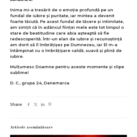
Inima mi-a tresărit de o emoţie profundă pe un
fundal de iubire şi puritate, iar mintea a devenit
foarte tăcută. Pe acest fundal de tăcere şi intimitate,
am simţit că în adâncul fiinţei mele este tot timpul o
stare de beatitudine care abia aşteaptă să fie
redescoperită. Într-un elan de iubire şi recunoştinţă
am dorit să îl îmbrăţişez pe Dumnezeu, iar El m-a
întâmpinat cu o îmbrăţişare caldă, suavă şi plină de
iubire.
Mulţumesc Doamne pentru aceste momente şi clipe
sublime!
D. C., grupa 24, Danemarca
Share
Articole asemănătoare