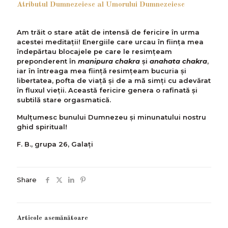
Atributul Dumnezeiesc al Umorului Dumnezeiesc
Am trăit o stare atât de intensă de fericire în urma
acestei meditații! Energiile care urcau în ființa mea
îndepărtau blocajele pe care le resimţeam
preponderent în
manipura chakra
şi
anahata chakra
,
iar în întreaga mea ființă resimţeam bucuria şi
libertatea, pofta de viaţă şi de a mă simţi cu adevărat
în fluxul vieții. Această fericire genera o rafinată și
subtilă stare orgasmatică.
Mulţumesc bunului Dumnezeu şi minunatului nostru
ghid spiritual!
F. B., grupa 26, Galați
Share
Articole asemănătoare