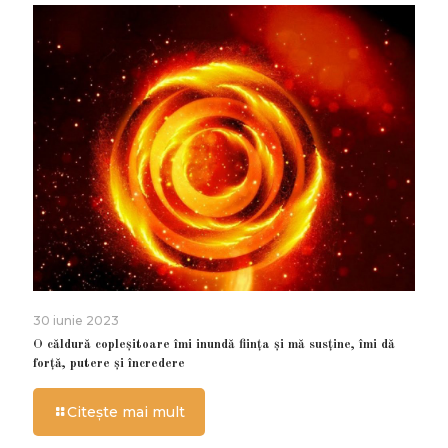
30 iunie 2023
O căldură copleșitoare îmi inundă ființa și mă susține, îmi dă
forță, putere și încredere
Citește mai mult