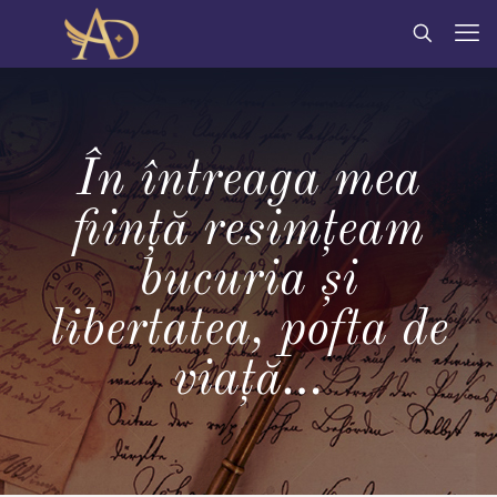
În întreaga mea
ființă resimţeam
bucuria şi
libertatea, pofta de
viaţă…