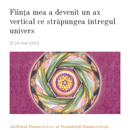
Ființa mea a devenit un ax
vertical ce străpungea întregul
univers
26 mai 2023
Atributul Dumnezeiesc al Demnităţii Dumnezeieşti