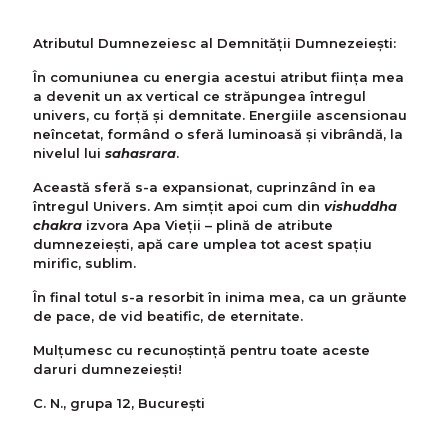
Atributul Dumnezeiesc al Demnității Dumnezeieşti:
În comuniunea cu energia acestui atribut ființa mea
a devenit un ax vertical ce străpungea întregul
univers, cu forță şi demnitate. Energiile ascensionau
neîncetat, formând o sferă luminoasă şi vibrândă, la
nivelul lui
sahasrara
.
Această sferă s-a expansionat, cuprinzând în ea
întregul Univers. Am simţit apoi cum din
vishuddha
chakra
izvora Apa Vieții – plină de atribute
dumnezeiești, apă care umplea tot acest spațiu
mirific, sublim.
În final totul s-a resorbit în inima mea, ca un grăunte
de pace, de vid beatific, de eternitate.
Mulțumesc cu recunoștință pentru toate aceste
daruri dumnezeiești!
C. N., grupa 12, București