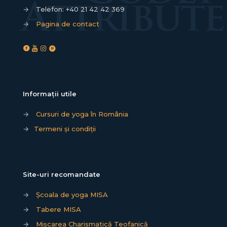
→
Telefon:
+40 21 42 42 369
→
Pagina de contact
Informații utile
→
Cursuri de yoga în România
→
Termeni și condiții
Site-uri recomandate
→
Școala de yoga MISA
→
Tabere MISA
→
Mișcarea Charismatică Teofanică