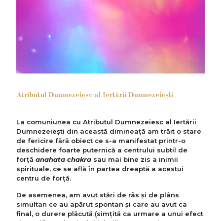
Atributul Dumnezeiesc al Iertării Dumnezeiești
La comuniunea cu Atributul Dumnezeiesc al Iertării
Dumnezeiești din această dimineaţă am trăit o stare
de fericire fără obiect ce s-a manifestat printr-o
deschidere foarte puternică a centrului subtil de
forță
anahata chakra
sau mai bine zis a inimii
spirituale, ce se află în partea dreaptă a acestui
centru de forță.
De asemenea, am avut stări de râs și de plâns
simultan ce au apărut spontan și care au avut ca
final, o durere plăcută (simțită ca urmare a unui efect