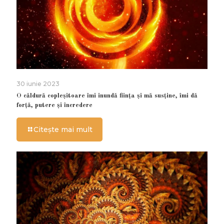
30 iunie 2023
O căldură copleșitoare îmi inundă ființa și mă susține, îmi dă
forță, putere și încredere
Citește mai mult