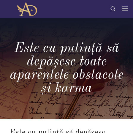
Este cu putință să
depășesc toate
aparentele obstacole
și karma
Este cu putință să depășesc