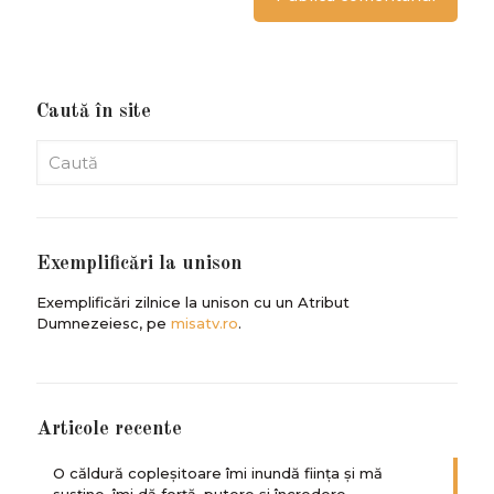
Caută în site
Exemplificări la unison
Exemplificări zilnice la unison cu un Atribut
Dumnezeiesc, pe
misatv.ro
.
Articole recente
O căldură copleșitoare îmi inundă ființa și mă
susține, îmi dă forță, putere și încredere