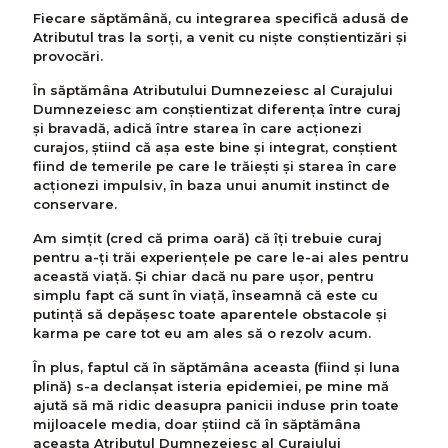
Fiecare săptămână, cu integrarea specifică adusă de
Atributul tras la sorți, a venit cu niște conștientizări și
provocări.
În săptămâna Atributului Dumnezeiesc al Curajului
Dumnezeiesc am conștientizat diferența între curaj
și bravadă, adică între starea în care acționezi
curajos, știind că așa este bine și integrat, conștient
fiind de temerile pe care le trăiești și starea în care
acționezi impulsiv, în baza unui anumit instinct de
conservare.
Am simțit (cred că prima oară) că îţi trebuie curaj
pentru a-ți trăi experiențele pe care le-ai ales pentru
această viață. Și chiar dacă nu pare ușor, pentru
simplu fapt că sunt în viață, înseamnă că este cu
putință să depășesc toate aparentele obstacole și
karma pe care tot eu am ales să o rezolv acum.
În plus, faptul că în săptămâna aceasta (fiind şi luna
plină) s-a declanșat isteria epidemiei, pe mine mă
ajută să mă ridic deasupra panicii induse prin toate
mijloacele media, doar știind că în săptămâna
aceasta Atributul Dumnezeiesc al Curajului