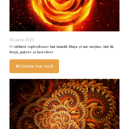
30 iunie 2023
O căldură copleșitoare îmi inundă ființa și mă susține, îmi dă
forță, putere și încredere
Citește mai mult