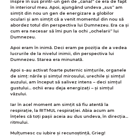
înspre în sus printr-un gen de „canal“ ce era de fapt
în interiorul meu. Apoi, ajungând undeva „sus“ am
simțit din nou un gen de energizare a globilor
oculari și am simțit că a venit momentul din nou să
abordez totul din perspectiva lui Dumnezeu. Era ca și
cum era necesar să îmi pun la ochi „ochelarii“ lui
Dumnezeu.
Apoi eram în inimă. Deci eram pe poziția de a vedea
lucrurile de la nivelul inimii, din perspectiva lui
Dumnezeu. Starea era minunată.
Apoi s-au activat foarte puternic simțurile, organele
de simţ: nările și simțul mirosului, urechile și simțul
auzului, am început să salivez intens – deci simțul
gustului... ochii erau deja energizați – și simțul
văzului.
Iar în acel moment am simțit să fiu atentă la
respiraţie, la RITMUL respiraţiei. Abia acum am
înțeles că toți pașii aceia au dus undeva, în direcția...
ritmului.
Mulțumesc cu iubire și recunoștință, Grieg!