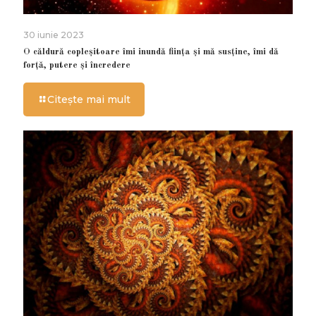
30 iunie 2023
O căldură copleșitoare îmi inundă ființa și mă susține, îmi dă
forță, putere și încredere
Citește mai mult