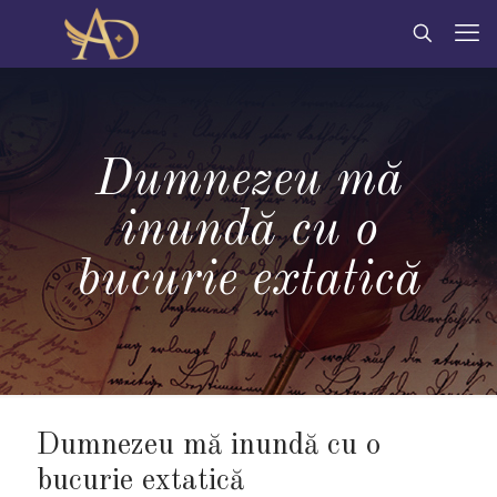
Dumnezeu mă
inundă cu o
bucurie extatică
Dumnezeu mă inundă cu o
bucurie extatică