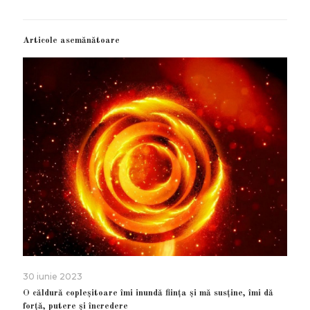
Articole asemănătoare
30 iunie 2023
O căldură copleșitoare îmi inundă ființa și mă susține, îmi dă
forță, putere și încredere