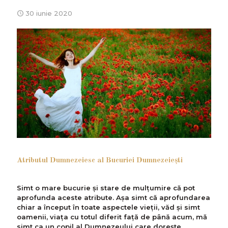
30 iunie 2020
Atributul Dumnezeiesc al Bucuriei Dumnezeieşti
Simt o mare bucurie și stare de mulțumire că pot
aprofunda aceste atribute. Așa simt că aprofundarea
chiar a început în toate aspectele vieții, văd și simt
oamenii, viața cu totul diferit faţă de până acum, mă
simt ca un copil al Dumnezeului care dorește