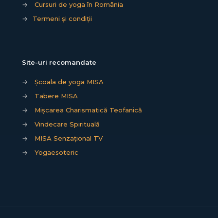
→
Cursuri de yoga în România
→
Termeni și condiții
Site-uri recomandate
→
Școala de yoga MISA
→
Tabere MISA
→
Mișcarea Charismatică Teofanică
→
Vindecare Spirituală
→
MISA Senzațional TV
→
Yogaesoteric