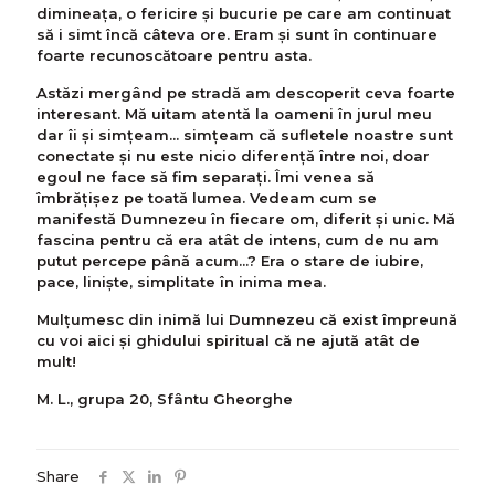
dimineața, o fericire și bucurie pe care am continuat
să i simt încă câteva ore. Eram și sunt în continuare
foarte recunoscătoare pentru asta.
Astăzi mergând pe stradă am descoperit ceva foarte
interesant. Mă uitam atentă la oameni în jurul meu
dar îi și simțeam... simțeam că sufletele noastre sunt
conectate și nu este nicio diferență între noi, doar
egoul ne face să fim separați. Îmi venea să
îmbrățișez pe toată lumea. Vedeam cum se
manifestă Dumnezeu în fiecare om, diferit și unic. Mă
fascina pentru că era atât de intens, cum de nu am
putut percepe până acum...? Era o stare de iubire,
pace, liniște, simplitate în inima mea.
Mulțumesc din inimă lui Dumnezeu că exist împreună
cu voi aici și ghidului spiritual că ne ajută atât de
mult!
M. L., grupa 20, Sfântu Gheorghe
Share