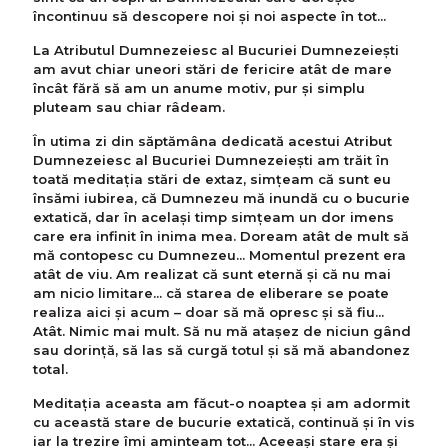
încontinuu să descopere noi și noi aspecte în tot...
La Atributul Dumnezeiesc al Bucuriei Dumnezeieşti
am avut chiar uneori stări de fericire atât de mare
încât fără să am un anume motiv, pur și simplu
pluteam sau chiar râdeam.
În utima zi din săptămâna dedicată acestui Atribut
Dumnezeiesc al Bucuriei Dumnezeieşti am trăit în
toată meditația stări de extaz, simțeam că sunt eu
însămi iubirea, că Dumnezeu mă inundă cu o bucurie
extatică, dar în același timp simțeam un dor imens
care era infinit în inima mea. Doream atât de mult să
mă contopesc cu Dumnezeu... Momentul prezent era
atât de viu. Am realizat că sunt eternă și că nu mai
am nicio limitare... că starea de eliberare se poate
realiza aici și acum – doar să mă opresc și să fiu...
Atât. Nimic mai mult. Să nu mă atașez de niciun gând
sau dorință, să las să curgă totul și să mă abandonez
total.
Meditația aceasta am făcut-o noaptea și am adormit
cu această stare de bucurie extatică, continuă și în vis
iar la trezire îmi aminteam tot... Aceeași stare era și