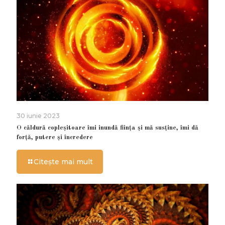
30 iunie 2023
O căldură copleșitoare îmi inundă ființa și mă susține, îmi dă
forță, putere și încredere
Citește mai mult