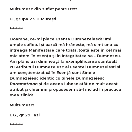
Mulţumesc din suflet pentru tot!
B., grupa 23, Bucureşti
*********
Doamne, ce-mi place Esența Dumnezeiască! Îmi
umple sufletul și parcă mă hrănește, mă simt una cu
întreaga Manifestare care toată, toată este în cel mai
mic atom, în esența și în integritatea sa - Dumnezeu.
Am plâns azi dimineață la exemplificarea spirituală
cu Atributul Dumnezeiesc al Esenței Dumnezeieşti și
am conștientizat că în Esență sunt Sinele
Dumnezeiesc identic cu Sinele Dumnezeiesc
Paramatman
și de aceea iubesc atât de mult acest
atribut și chiar îmi propusesem să-l includ în practica
mea zilnică.
Mulţumesc!
I. G., gr 29, Iasi
*********