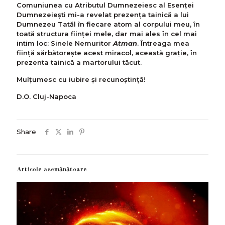
Comuniunea cu Atributul Dumnezeiesc al Esenței
Dumnezeiești mi-a revelat prezenţa tainică a lui
Dumnezeu Tatăl în fiecare atom al corpului meu, în
toată structura ființei mele, dar mai ales în cel mai
intim loc: Sinele Nemuritor
Atman
. Întreaga mea
ființă sărbătorește acest miracol, această grație, în
prezenta tainică a martorului tăcut.
Mulțumesc cu iubire şi recunoștință!
D.O. Cluj-Napoca
Share
Articole asemănătoare