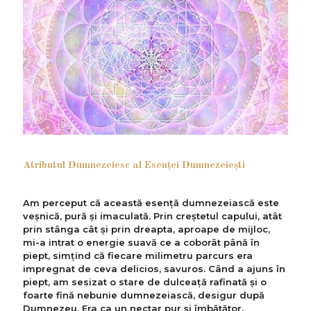
Atributul Dumnezeiesc al Esenţei Dumnezeieşti
Am perceput că această esență dumnezeiască este
veșnică, pură şi imaculată. Prin creștetul capului, atât
prin stânga cât și prin dreapta, aproape de mijloc,
mi-a intrat o energie suavă ce a coborât până în
piept, simțind că fiecare milimetru parcurs era
impregnat de ceva delicios, savuros. Când a ajuns în
piept, am sesizat o stare de dulceață rafinată şi o
foarte fină nebunie dumnezeiască, desigur după
Dumnezeu. Era ca un nectar pur şi îmbătător.