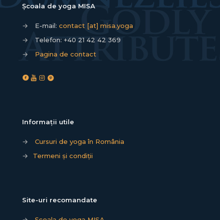
Școala de yoga MISA
→
E-mail:
contact [at] misa.yoga
→
Telefon:
+40 21 42 42 369
→
Pagina de contact
Informații utile
→
Cursuri de yoga în România
→
Termeni și condiții
Site-uri recomandate
→
Școala de yoga MISA