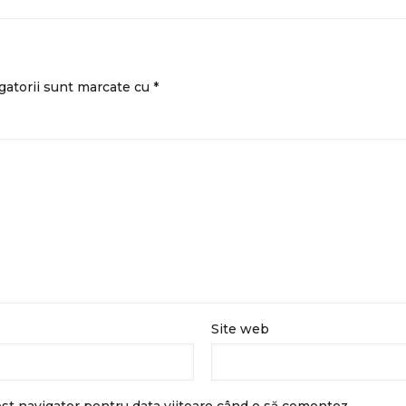
gatorii sunt marcate cu
*
Site web
est navigator pentru data viitoare când o să comentez.