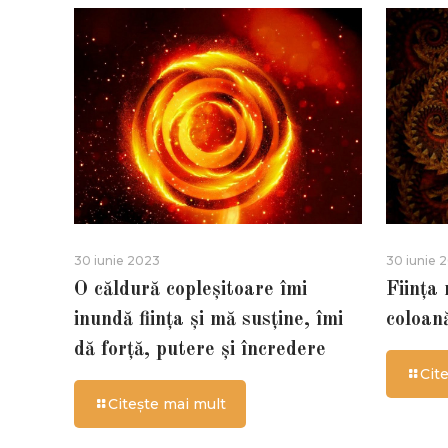
30 iunie 2023
30 iunie 
O căldură copleșitoare îmi
Ființa
inundă ființa și mă susține, îmi
coloan
dă forță, putere și încredere
Cit
Citește mai mult