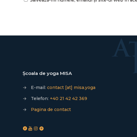
Școala de yoga MISA
→
E-mail:
contact [at] misa.yoga
→
Telefon:
+40 21 42 42 369
→
Pagina de contact