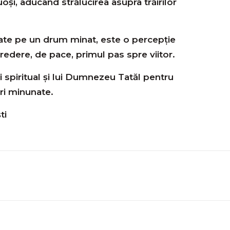
şi, aducând strălucirea asupra trăirilor
tate pe un drum minat, este o percepție
credere, de pace, primul pas spre viitor.
 spiritual și lui Dumnezeu Tatăl pentru
ri minunate.
ti