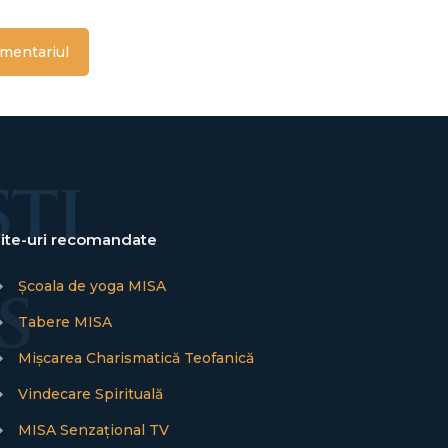
ite-uri recomandate
→
Școala de yoga MISA
→
Tabere MISA
→
Mișcarea Charismatică Teofanică
→
Vindecare Spirituală
→
MISA Senzațional TV