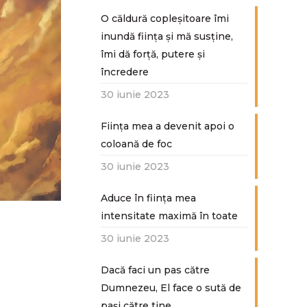
O căldură copleșitoare îmi
inundă ființa și mă susține,
îmi dă forță, putere și
încredere
30 iunie 2023
Ființa mea a devenit apoi o
coloană de foc
30 iunie 2023
Aduce în ființa mea
intensitate maximă în toate
30 iunie 2023
Dacă faci un pas către
Dumnezeu, El face o sută de
paşi către tine