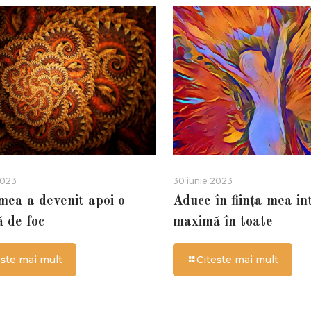
2023
30 iunie 2023
 mea a devenit apoi o
Aduce în ființa mea in
ă de foc
maximă în toate
ește mai mult
Citește mai mult