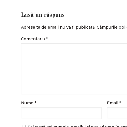
Lasă un răspuns
Adresa ta de email nu va fi publicată.
Câmpurile obli
Comentariu
*
Nume
*
Email
*
Salvează-mi numele, emailul și site-ul web în ac