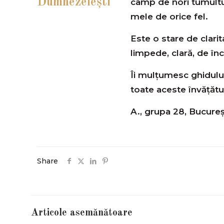
Dumnezeieşti
câmp de nori tumultuo
mele de orice fel.
Este o stare de clari
limpede, clară, de în
Îi mulțumesc ghidului
toate aceste învățătu
A., grupa 28, Bucureş
Share
Articole asemănătoare