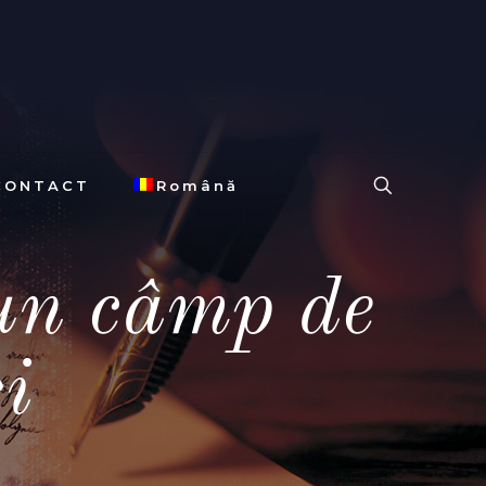
CONTACT
Română
-un câmp de
i