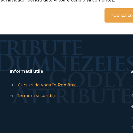
Informații utile
S
→
Cursuri de yoga în România
→
Termeni și condiții