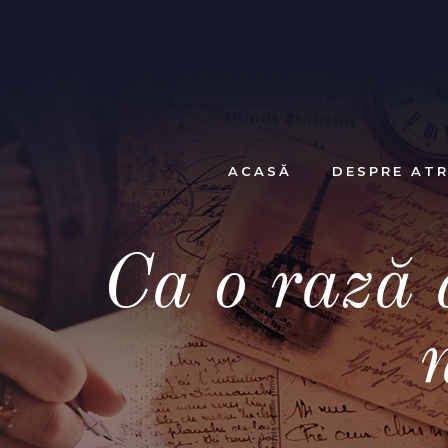
ACASĂ
DESPRE ATR
Ca o rază 