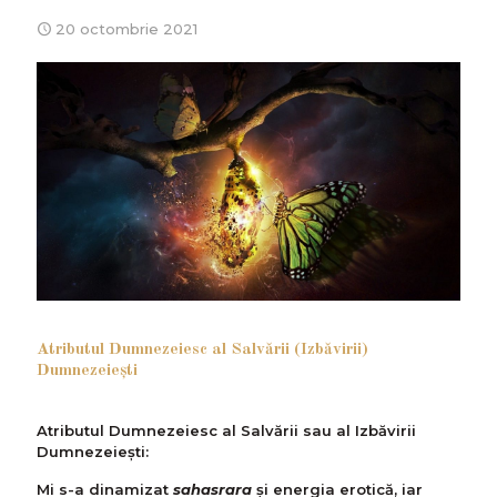
20 octombrie 2021
Atributul Dumnezeiesc al Salvării (Izbăvirii)
Dumnezeieşti
Atributul Dumnezeiesc al Salvării sau al Izbăvirii
Dumnezeiești:
Mi s-a dinamizat
sahasrara
și energia erotică, iar