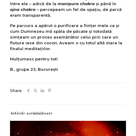
între ele – adică de la
manipura chakra
și până în
ajna chakra
– percepeam un fel de spațiu, de parcă
eram transparentă.
Pe parcurs a apărut o purificare a ființei mele ca și
cum Dumnezeu mă spăla de păcate și totodată
simţeam un proces asemănător celui prin care un
fluture iese din cocon. Aveam o cu totul altă stare la
finalul meditațiilor.
Mulțumesc pentru tot!
B., grupa 23, București
Share
Articole asemănătoare