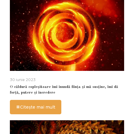
30 iunie 2023
O căldură copleșitoare îmi inundă ființa și mă susține, îmi dă
forță, putere și încredere
Citește mai mult