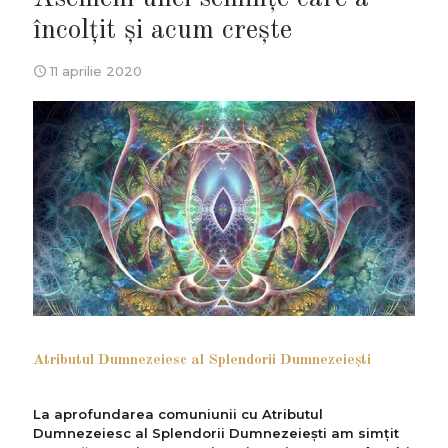
încolțit și acum creşte
11 aprilie 2020
Atributul Dumnezeiesc al Splendorii Dumnezeieşti
La aprofundarea comuniunii cu Atributul
Dumnezeiesc al Splendorii Dumnezeieşti am simțit