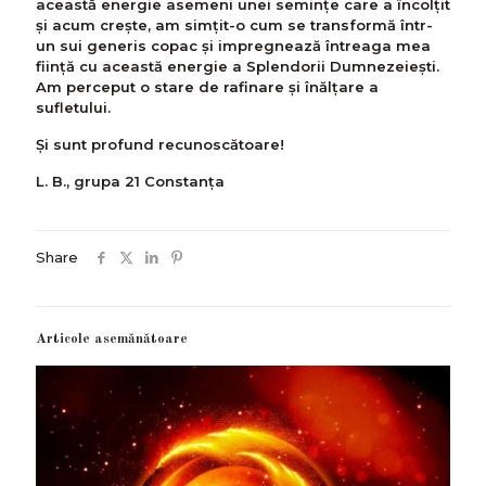
această energie asemeni unei semințe care a încolțit
și acum creşte, am simţit-o cum se transformă într-
un sui generis copac şi impregnează întreaga mea
ființă cu această energie a Splendorii Dumnezeieşti.
Am perceput o stare de rafinare și înălțare a
sufletului.
Şi sunt profund recunoscătoare!
L. B., grupa 21 Constanța
Share
Articole asemănătoare