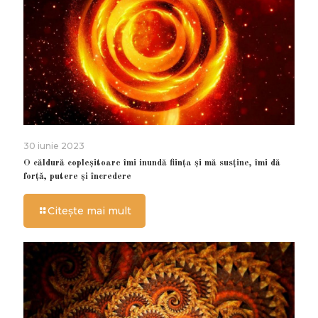
30 iunie 2023
O căldură copleșitoare îmi inundă ființa și mă susține, îmi dă
forță, putere și încredere
Citește mai mult