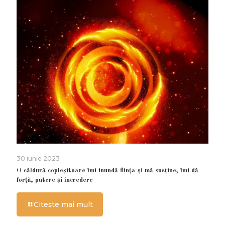
30 iunie 2023
O căldură copleșitoare îmi inundă ființa și mă susține, îmi dă
forță, putere și încredere
Citește mai mult