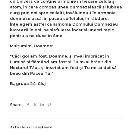
un Univers ce conţine armonie în fiecare celulă şi
atom, în care compasiunea dumnezeiască şi iubirea
curg prin noi spre ceilalţi, învăluindu-i în armonie
dumnezeiască, în pacea sufletului, în răbdare.
Înţelegem astfel că armonia Domnului Dumnezeu
lucrează în noi, ne şlefuieşte încet şi uneori rapid
pentru a ne duce în Sine.
Mulţumim, Doamne!
"Căci gol am fost, Doamne, şi m-ai îmbrăcat în
Lumină şi flămând am fost şi Tu m-ai hrănit din
Nectarul Tău... şi însetat am fost şi Tu mi-ai dat să
beau din Pacea Ta!"
B., grupa 24, Cluj
Share
Articole asemănătoare