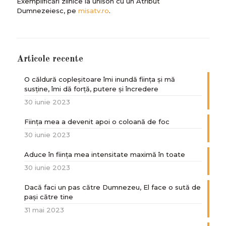
Exemplificări zilnice la unison cu un Atribut
Dumnezeiesc, pe
misatv.ro
.
Articole recente
O căldură copleșitoare îmi inundă ființa și mă
susține, îmi dă forță, putere și încredere
30 iunie 2023
Ființa mea a devenit apoi o coloană de foc
30 iunie 2023
Aduce în ființa mea intensitate maximă în toate
30 iunie 2023
Dacă faci un pas către Dumnezeu, El face o sută de
paşi către tine
31 mai 2023