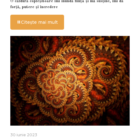
O căldură copleșitoare îmi inundă ființa și mă susține, îmi dă
forță, putere și încredere
Citește mai mult
30 iunie 2023