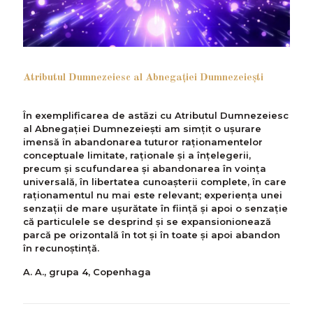
Atributul Dumnezeiesc al Abnegației Dumnezeiești
În exemplificarea de astăzi cu Atributul Dumnezeiesc
al Abnegației Dumnezeiești am simțit o ușurare
imensă în abandonarea tuturor raționamentelor
conceptuale limitate, raționale și a înțelegerii,
precum și scufundarea și abandonarea în voința
universală, în libertatea cunoașterii complete, în care
raționamentul nu mai este relevant; experiența unei
senzații de mare ușurătate în ființă și apoi o senzație
că particulele se desprind și se expansionionează
parcă pe orizontală în tot și în toate și apoi abandon
în recunoștință.
A. A., grupa 4, Copenhaga