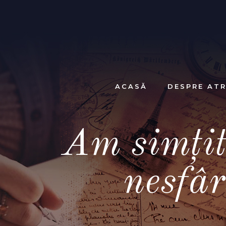
ACASĂ
DESPRE ATR
Am simțit
nesfâ