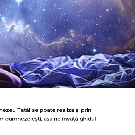
ezeu Tatăl se poate realiza și prin
or dumnezeiești, așa ne învață ghidul