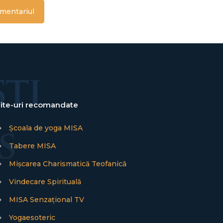
ite-uri recomandate
→
Școala de yoga MISA
→
Tabere MISA
→
Mișcarea Charismatică Teofanică
→
Vindecare Spirituală
→
MISA Senzațional TV
→
Yogaesoteric