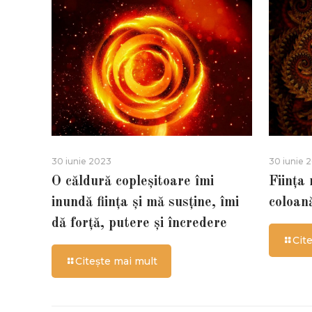
30 iunie 2023
30 iunie 
O căldură copleșitoare îmi
Ființa
inundă ființa și mă susține, îmi
coloan
dă forță, putere și încredere
Cit
Citește mai mult