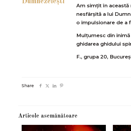
Dumnezeieşti
Am simțit în această 
nesfârșită a lui Dumne
o impulsionare de a fi
Mulţumesc din inimă p
ghidarea ghidului spir
F., grupa 20, Bucureş
Share
Articole asemănătoare