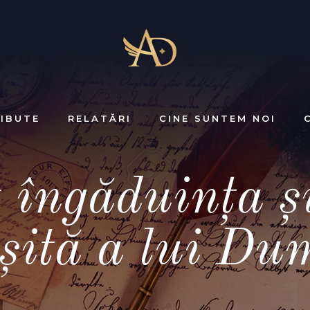
IBUTE
RELATĂRI
CINE SUNTEM NOI
 îngăduința ș
rșită a lui Du