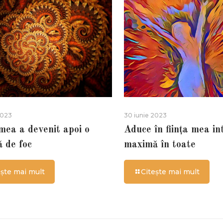
2023
30 iunie 2023
 mea a devenit apoi o
Aduce în ființa mea in
ă de foc
maximă în toate
ește mai mult
Citește mai mult