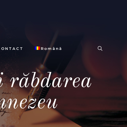
CONTACT
Română
i răbdarea
mnezeu