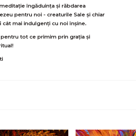
meditație îngăduința și răbdarea
zeu pentru noi - creaturile Sale şi chiar
 cât mai indulgenți cu noi înșine.
entru tot ce primim prin grația și
itual!
ti