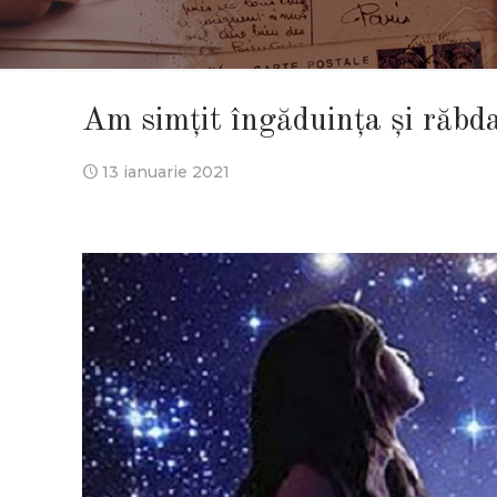
Am simțit îngăduința și răbd
13 ianuarie 2021