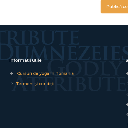
Informații utile
S
→
Cursuri de yoga în România
→
Termeni și condiții