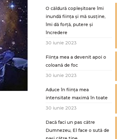
O căldură copleșitoare îmi
inundă ființa și mă susține,
îmi dă forță, putere și
încredere
30 iunie 2023
Ființa mea a devenit apoi o
coloană de foc
30 iunie 2023
Aduce în ființa mea
intensitate maximă în toate
30 iunie 2023
Dacă faci un pas către
Dumnezeu, El face o sută de
paşi către tine