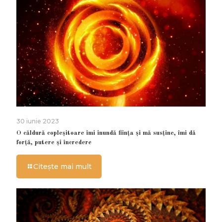
30 iunie 2023
O căldură copleșitoare îmi inundă ființa și mă susține, îmi dă
forță, putere și încredere
Citește mai mult