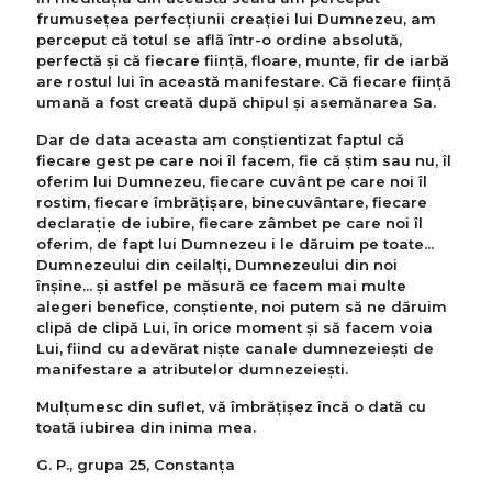
frumusețea perfecțiunii creației lui Dumnezeu, am
perceput că totul se află într-o ordine absolută,
perfectă și că fiecare fiinţă, floare, munte, fir de iarbă
are rostul lui în această manifestare. Că fiecare fiinţă
umană a fost creată după chipul și asemănarea Sa.
Dar de data aceasta am conștientizat faptul că
fiecare gest pe care noi îl facem, fie că știm sau nu, îl
oferim lui Dumnezeu, fiecare cuvânt pe care noi îl
rostim, fiecare îmbrăţişare, binecuvântare, fiecare
declarație de iubire, fiecare zâmbet pe care noi îl
oferim, de fapt lui Dumnezeu i le dăruim pe toate...
Dumnezeului din ceilalți, Dumnezeului din noi
înșine... și astfel pe măsură ce facem mai multe
alegeri benefice, conștiente, noi putem să ne dăruim
clipă de clipă Lui, în orice moment și să facem voia
Lui, fiind cu adevărat niște canale dumnezeiești de
manifestare a atributelor dumnezeieşti.
Mulţumesc din suflet, vă îmbrățișez încă o dată cu
toată iubirea din inima mea.
G. P., grupa 25, Constanța