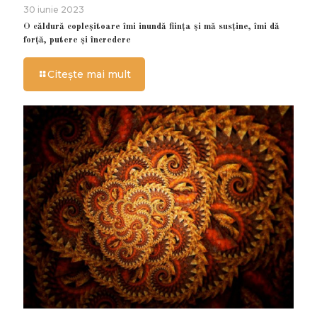
30 iunie 2023
O căldură copleșitoare îmi inundă ființa și mă susține, îmi dă
forță, putere și încredere
Citește mai mult