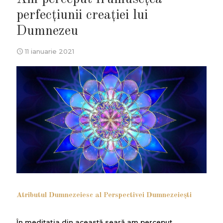
perfecțiunii creației lui
Dumnezeu
11 ianuarie 2021
Atributul Dumnezeiesc al Perspectivei Dumnezeieşti
În meditația din această seară am perceput