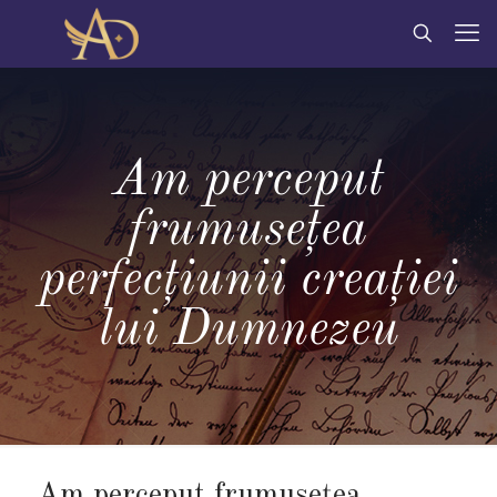
Am perceput
frumusețea
perfecțiunii creației
lui Dumnezeu
Am perceput frumusețea